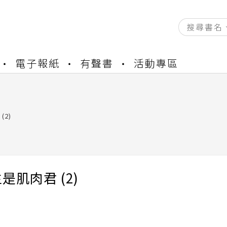
資產合併結果查詢
電子報紙
有聲書
活動專區
書櫃開通申請
與資產合併申請圖文教學
資產合併結果查詢
書櫃開通申請
(2)
是肌肉君 (2)