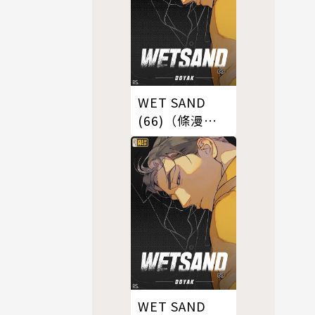
WET SAND
(66)（條漫
版）
WET SAND