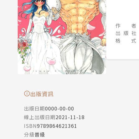
作 者
出 版 社
格 式
出版資訊
出版日期
0000-00-00
線上出版日期
2021-11-18
ISBN
9789864621361
分級
普級