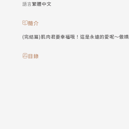
語言
繁體中文
簡介
(完結篇)肌肉君要幸福哦！這是永遠的愛呢～傲
目錄