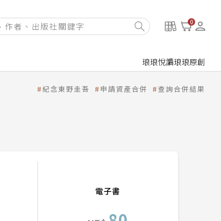
0
琅琅悅讀
琅琅原創
紀念東野圭吾
申請資產合併
查詢合併結果
電子書
80