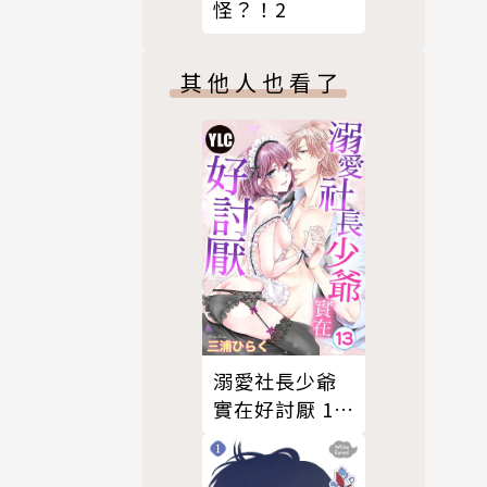
怪？！2
其他人也看了
溺愛社長少爺
實在好討厭 13
(完)