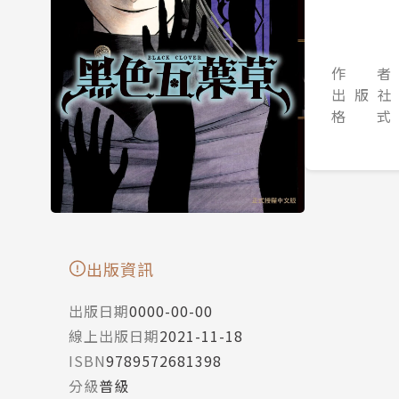
作 者
出 版 社
格 式
出版資訊
出版日期
0000-00-00
線上出版日期
2021-11-18
ISBN
9789572681398
分級
普級