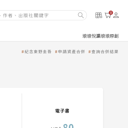
0
琅琅悅讀
琅琅原創
紀念東野圭吾
申請資產合併
查詢合併結果
電子書
80