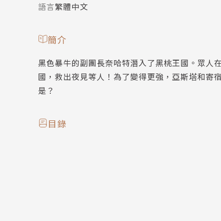
語言
繁體中文
簡介
黑色暴牛的副團長奈哈特潛入了黑桃王國。眾人
國，救出夜見等人！為了變得更強，亞斯塔和寄
是？
目錄