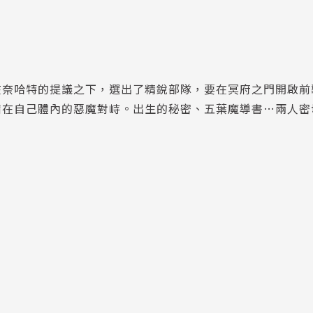
在奈哈特的提議之下，選出了精銳部隊，要在冥府之門開啟前
宿在自己體內的惡魔對峙。出生的秘密、五葉魔導書…兩人密