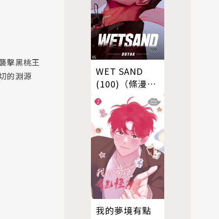
襲擊黑桃王
WET SAND
切的淵源
(100)（條漫
版）
我的夢境有點