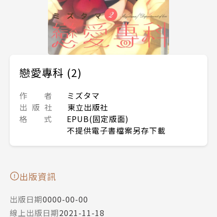
戀愛專科 (2)
作 者
ミズタマ
出 版 社
東立出版社
格 式
EPUB(固定版面)
不提供電子書檔案另存下載
出版資訊
出版日期
0000-00-00
線上出版日期
2021-11-18