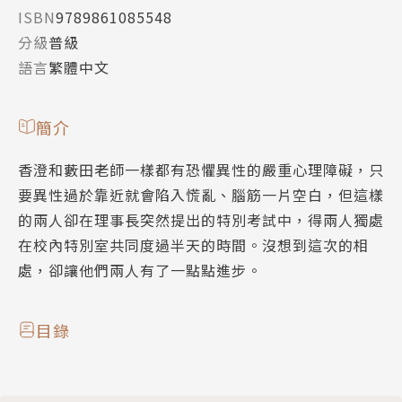
ISBN
9789861085548
分級
普級
語言
繁體中文
簡介
香澄和藪田老師一樣都有恐懼異性的嚴重心理障礙，只
要異性過於靠近就會陷入慌亂、腦筋一片空白，但這樣
的兩人卻在理事長突然提出的特別考試中，得兩人獨處
在校內特別室共同度過半天的時間。沒想到這次的相
處，卻讓他們兩人有了一點點進步。
目錄