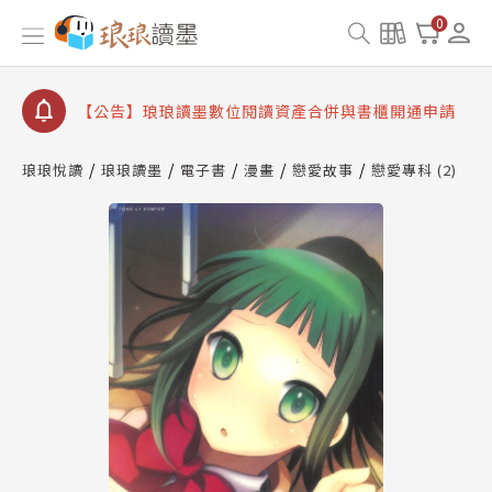
【公告】因 Readmoo 讀墨系統維護中，本站同步暫
0
停部分閱讀服務
【公告】琅琅讀墨數位閱讀資產合併與書櫃開通申請
【公告】琅琅讀墨書櫃開通常見問題
【公告】琅琅讀墨 3 分鐘完成書櫃開通與資產合併申
琅琅悅讀
琅琅讀墨
電子書
漫畫
戀愛故事
戀愛專科 (2)
請圖文教學
【公告】琅琅書店服務升級重要說明及資產合併結果
查詢
【公告】因 Readmoo 讀墨系統維護中，本站同步暫
停部分閱讀服務