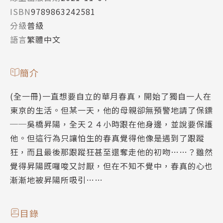
ISBN
9789863242581
分級
普級
語言
繁體中文
簡介
(全一冊)一直想要自立的華月春真，開始了獨自一人在
東京的生活。但某一天，他的母親卻無預警地請了保鏢
──吳橋昇陽，全天２４小時跟在他身邊，並說要保護
他。但這行為只讓怕生的春真覺得他像是遇到了跟蹤
狂，而且最後那跟蹤狂甚至還奪走他的初吻……？雖然
覺得昇陽既囉唆又討厭，但在不知不覺中，春真的心也
漸漸地被昇陽所吸引……
目錄