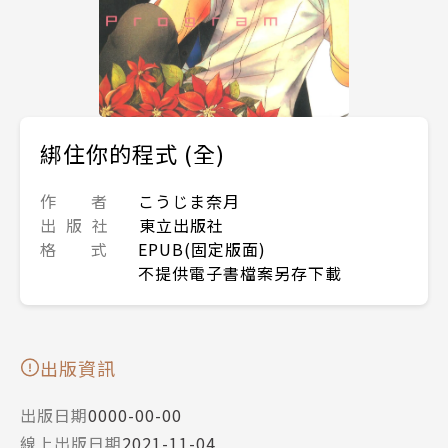
綁住你的程式 (全)
作 者
こうじま奈月
出 版 社
東立出版社
格 式
EPUB(固定版面)
不提供電子書檔案另存下載
出版資訊
出版日期
0000-00-00
線上出版日期
2021-11-04