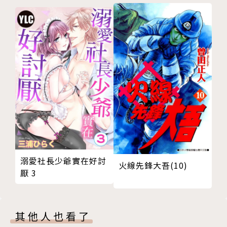
溺愛社長少爺實在好討
火線先鋒大吾(10)
厭 3
其他人也看了