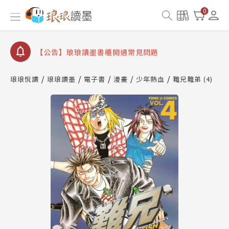
【公告】因 Readmoo 讀墨系統維護中，本站同步暫
0
停部分閱讀服務
【公告】琅琅讀墨數位閱讀資產合併與書櫃開通申請
【公告】琅琅讀墨書櫃開通常見問題
【公告】琅琅讀墨 3 分鐘完成書櫃開通與資產合併申
請圖文教學
琅琅悅讀
琅琅讀墨
電子書
漫畫
少年熱血
難兄難弟 (4)
【公告】琅琅書店服務升級重要說明及資產合併結果
查詢
【公告】因 Readmoo 讀墨系統維護中，本站同步暫
停部分閱讀服務