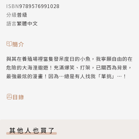
ISBN
9789576991028
分級
普級
語言
繁體中文
簡介
與其在養殖場裡當隻發呆度日的小魚，我寧願自由的在
危險的大海浬遨遊！充滿爆笑、打架，已關西為背景，
最強最炫的漫畫！因為…總是有人找我「單挑」…！
目錄
其他人也買了