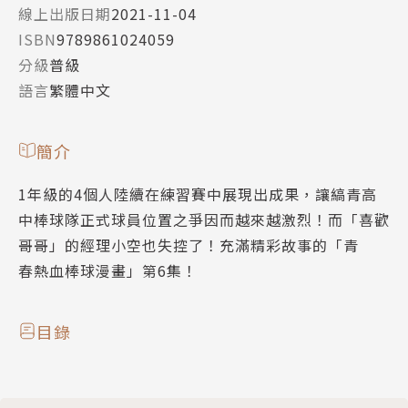
線上出版日期
2021-11-04
ISBN
9789861024059
分級
普級
語言
繁體中文
簡介
1年級的4個人陸續在練習賽中展現出成果，讓縞青高
中棒球隊正式球員位置之爭因而越來越激烈！而「喜歡
哥哥」的經理小空也失控了！充滿精彩故事的「青
春熱血棒球漫畫」第6集！
目錄