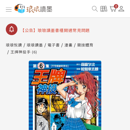
【公告】因 Readmoo 讀墨系統維護中，本站同步暫
0
停部分閱讀服務
【公告】琅琅讀墨數位閱讀資產合併與書櫃開通申請
【公告】琅琅讀墨書櫃開通常見問題
【公告】琅琅讀墨 3 分鐘完成書櫃開通與資產合併申
請圖文教學
琅琅悅讀
琅琅讀墨
電子書
漫畫
競技體育
【公告】琅琅書店服務升級重要說明及資產合併結果
王牌神投手 (6)
查詢
【公告】因 Readmoo 讀墨系統維護中，本站同步暫
停部分閱讀服務