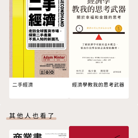
四、 BMW的完美品質
案例1:賓士產品的更新換代
案例2:勞斯萊斯的產品設計
案例3:Mini運動精靈
第五章 BMW的行銷新範式
一、環保行銷
二、形象行銷
三、體驗行銷
四、公關行銷
二手經濟
經濟學教我的思考武器
五、體育行銷
六、數位化行銷
案例1:賓士的行銷策略
案例2:豐田的汽車行銷
其他人也看了
第六章 BMW的汽車物流
一、銷售模式
二、定單處理