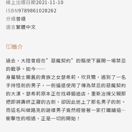
線上出版日期
2021-11-10
ISBN
9789861028262
分級
普級
語言
繁體中文
簡介
過去，大陸曾經在”惡魔契約”的驅使下展開一場禁忌
的戰爭。如今――
身屬騎士團舊的貴族之女瑟希莉‧坎貝爾，遇到了一名
手持怪劍的男子，一劍逼退使用了傳為禁忌的惡魔契約
的大漢。瑟希莉原本正在找尋鍛造店，重新冶煉父親那
把即將壽終正寢的古劍，卻因此迷上了那名男子的劍。
而這名叫做路克的謎樣男子竟然經營著一家打鐵舖――這
衝擊性的相遇，正是一切的開始！