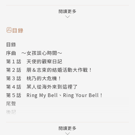
了早少女選擇一大當冒牌戀人前的前傳。充滿戀愛小心
機，紛亂熱鬧的「修羅場」愛情喜劇，第11集登場!!還
閱讀更多
有後日談唷。
目錄
目錄
序曲 ～女孩談心時間～
第１話 天使的觀察日記
第２話 朋＆志束的結婚活動大作戰！
第３話 桃乃的大危機！
第４話 某人從海外來到這裡了
第５話 Ring My Bell、Ring Your Bell！
尾聲
後記
版權頁
閱讀更多