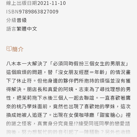
線上出版日期
2021-11-10
ISBN
9789863827009
分級
普級
語言
繁體中文
簡介
八木本一大解決了「必須同時假扮三個女生的男朋友」
這個麻煩的問題，替「沒女朋友經歷＝年齡」的情況畫
下了休止符。但他身邊的夥伴們所抱持的煩惱並沒有獲
得解決。朋店長和真愛的阿姨‧志束為了尋找理想的男
性，把茉莉拖下水後三個人一起去聯誼。一直喜歡著鷹
奈的桃乃學妹面前，竟然也出現了喜歡她的學妹，這次
換成她被人追逐了。出現在女僕咖啡廳「甜蜜糖心」裡
的謎之怪客，真實身分究竟是!?接受同班同學的戀愛諮
詢後，努力想幫忙的鈴音引起了一陣騷動？另外也收錄