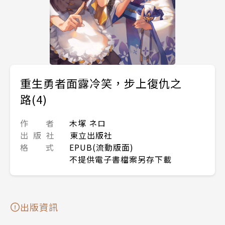
重生勇者面露冷笑，步上復仇之
路(4)
作 者
木塚 ネロ
出 版 社
東立出版社
格 式
EPUB(流動版面)
不提供電子書檔案另存下載
出版資訊