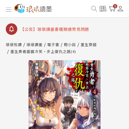
【公告】因 Readmoo 讀墨系統維護中，本站同步暫
0
停部分閱讀服務
【公告】琅琅讀墨數位閱讀資產合併與書櫃開通申請
【公告】琅琅讀墨書櫃開通常見問題
【公告】琅琅讀墨 3 分鐘完成書櫃開通與資產合併申
請圖文教學
琅琅悅讀
琅琅讀墨
電子書
輕小說
重生穿越
【公告】琅琅書店服務升級重要說明及資產合併結果
重生勇者面露冷笑，步上復仇之路(4)
查詢
【公告】因 Readmoo 讀墨系統維護中，本站同步暫
停部分閱讀服務