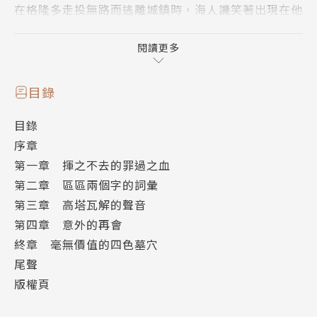
在格隆多走投無路而逃離城鎮時，海人譏笑著出現在他
面前，將貪婪惡徒推落事先挖好的洞裡，執行比死亡更
痛苦的拷問。
閱讀更多
「這次你儘管跳個夠──然後在絕望深淵瘋狂至死
吧！」
目錄
讓利慾薰心者徹底屈服再奪其性命，壯烈的異世界復仇
目錄
奇幻故事第四集！
序章
第一章 揮之不去的罪過之血
第二章 區區兩個字的詞彙
第三章 高塔瓦解的聲音
第四章 意外的再會
終章 毫無價值的四色墓穴
尾聲
版權頁