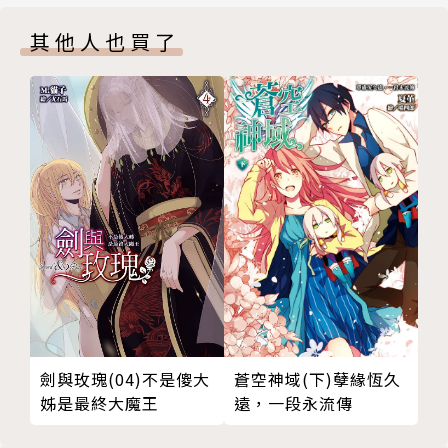
其他人也買了
蒼空神域(下)孽緣恆久
劍與玫瑰(04)不是傻大
遠，一段永流傳
姊是最終大魔王