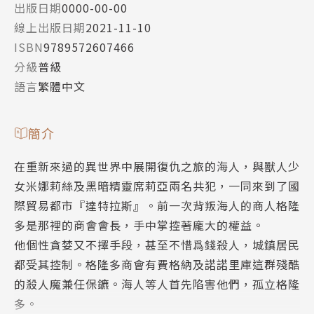
出版日期
0000-00-00
線上出版日期
2021-11-10
ISBN
9789572607466
分級
普級
語言
繁體中文
簡介
在重新來過的異世界中展開復仇之旅的海人，與獸人少
女米娜莉絲及黑暗精靈席莉亞兩名共犯，一同來到了國
際貿易都市『達特拉斯』。前一次背叛海人的商人格隆
多是那裡的商會會長，手中掌控著龐大的權益。
他個性貪婪又不擇手段，甚至不惜爲錢殺人，城鎮居民
都受其控制。格隆多商會有費格納及諾諾里庫這群殘酷
的殺人魔兼任保鑣。海人等人首先陷害他們，孤立格隆
多。