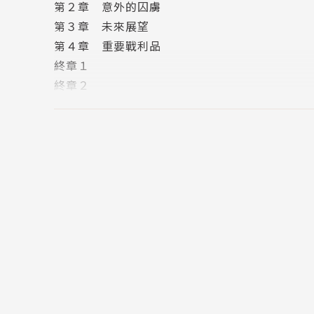
第２章 意外的囚虜
第３章 未來展望
第４章 重要戰利品
終章１
終章２
後記
版權頁