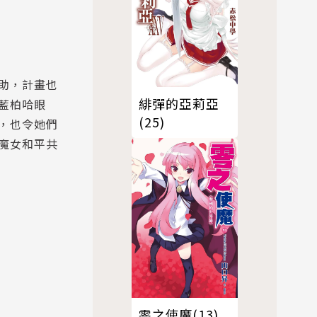
助，計畫也
緋彈的亞莉亞
藍柏哈眼
(25)
，也令她們
魔女和平共
零之使魔(13)