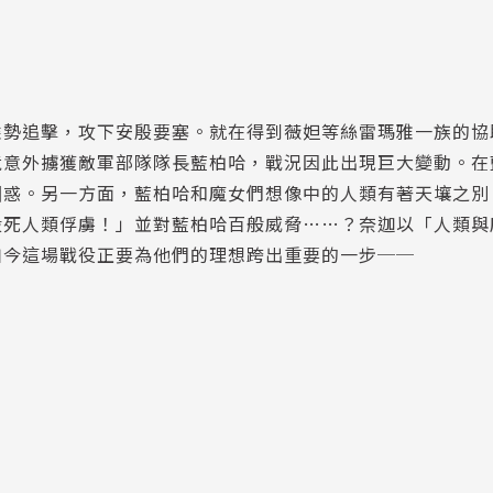
乘勢追擊，攻下安殷要塞。就在得到薇妲等絲雷瑪雅一族的協
竟意外擄獲敵軍部隊隊長藍柏哈，戰況因此出現巨大變動。在
困惑。另一方面，藍柏哈和魔女們想像中的人類有著天壤之別
殺死人類俘虜！」並對藍柏哈百般威脅……？奈迦以「人類與
如今這場戰役正要為他們的理想跨出重要的一步──