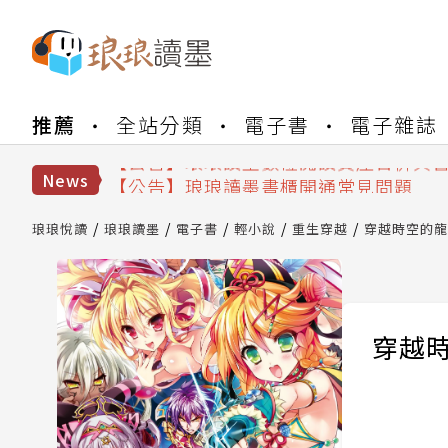
【公告】琅琅書店服務升級重要說明及
推薦
全站分類
電子書
電子雜誌
【公告】因 Readmoo 讀墨系統維護
【公告】琅琅讀墨數位閱讀資產合併與
【公告】琅琅讀墨書櫃開通常見問題
News
【公告】琅琅讀墨 3 分鐘完成書櫃開通
【公告】琅琅書店服務升級重要說明及
琅琅悅讀
琅琅讀墨
電子書
輕小說
重生穿越
穿越時空的龍
【公告】因 Readmoo 讀墨系統維護
穿越時