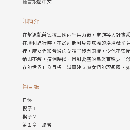
語言
繁體中文
簡介
在擊退凱薩德拉王國兩千兵力後，奈迦等人計畫
在順利進行時，在悉拜斯河負責戒備的洛洛薇爾
裡，魔女們和普通的女孩子沒有兩樣，令他不禁
納悶不解。這個時候，回到要塞的烏琪宣稱要「
存的世界」為目標，試圖建立魔女們的理想國，
目錄
目錄
楔子１
楔子２
第１章 結盟