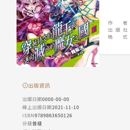
作 者
出 版 社
格 式
出版資訊
出版日期
0000-00-00
線上出版日期
2021-11-10
ISBN
9789863650126
分級
普級