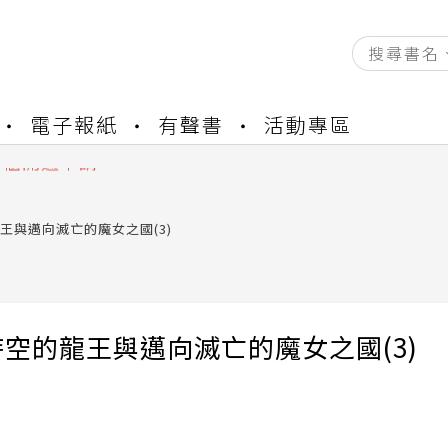
資產合併結果查詢
電子報紙
有聲書
活動專區
中，本站同步暫停部分閱讀服務
書櫃開通申請
與資產合併申請圖文教學
資產合併結果查詢
王與邁向滅亡的魔女之國(3)
中，本站同步暫停部分閱讀服務
空的龍王與邁向滅亡的魔女之國(3)