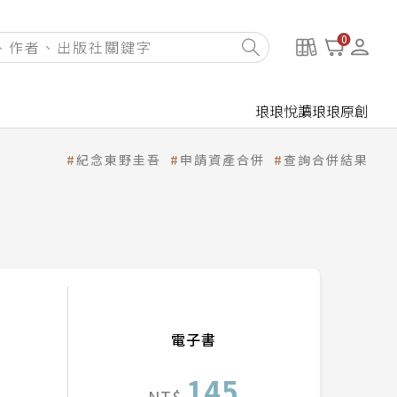
0
琅琅悅讀
琅琅原創
紀念東野圭吾
申請資產合併
查詢合併結果
電子書
145
NT$