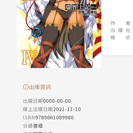
作 者
出 版 社
格 式
出版資訊
出版日期
0000-00-00
線上出版日期
2021-11-10
ISBN
9789861089980
分級
普級