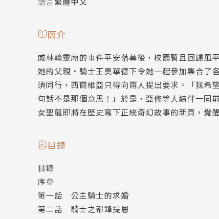
語言
繁體中文
簡介
威林翰靈廟的事件平安落幕後，校園暫且回歸風
她的父親‧騎士王奧華德下令她一起參加集合了
須同行，西爾維亞只得向兩人提出要求。「我希
句話不是那個意思！」於是，亞修等人結伴一同
女聖龍即將在歷史寫下正統奇幻故事的新頁，覺
目錄
目錄
序章
第一話 公主騎士的求婚
第二話 騎士之都鋒提恩