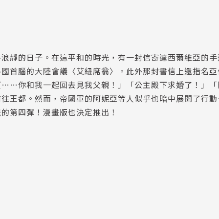
平浪靜的日子。在這平和的時光，有一封信寄達西爾維亞的手
各國首腦的大陸會議〈艾紐席翁〉。此外那封書信上還指名亞
望……你和我一起回去見我父親！」「公主殿下求婚了！」「
前往王都。然而，帝國軍的阿妮亞等人似乎也暗中展開了行動
醒的第四彈！漫畫版也決定推出！