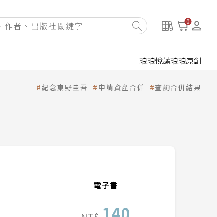
0
琅琅悅讀
琅琅原創
紀念東野圭吾
申請資產合併
查詢合併結果
電子書
140
NT$