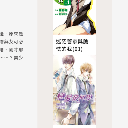
邊。原來是
迷茫管家與膽
修與艾可必
怯的我(01)
剛、剛才那
……？美少