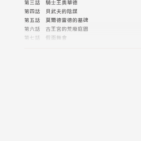
第三話 騎士王奧華德
第四話 貝武夫的陰謀
第五話 莫爾德雷德的墓碑
第六話 古王宮的荒廢庭園
第七話 假面舞會
第八話 艾瓦隆皇女
終章
後記
版權頁