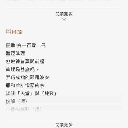
但從未被平反。1991年在上海因病去世。
閱讀更多
本書特色
王明道自1927年起創辦《靈食季刊》至1955年。這季
目錄
刊是王明道對中國教會的一項重要貢獻，曾促進不少信
夏季 第一百零二冊
徒對中國保守派神學思想的認識。
聖經眞理
從出版以來幾乎全由他一人來製作，撰文、編輯、印
但遵神旨莫問前程
刷、看樣、校對皆是獨力執行，然後與妻子打包付郵。
眞理是甚麽呢？
季刊的內容很豐富，有聖經真理（節錄經文刊登）、創
弄巧成拙的耶羅波安
作（釋經、講道、專文、見證、故事、隨感錄等）、譯
耶和華所憎惡的事
作（專文、小說、短文精選、詩等）與詩歌等。
談談「天堂」與「地獄」
悞解（譯）
1928年，季刊開始出版單行本，遍銷全國二十八省，
不義的緘默（譯）
在信徒中頗有影響。
我們因信基督耶穌得了甚麽？（續）
惡者的誘惑善者的勝利（短篇小說）
閱讀更多
內容簡介