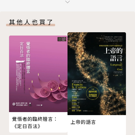
鷄蛋大的麥粒（短篇小說）
王明道自1927年起創辦《靈食季刊》至1955年。這季
充滿忍耐的愛（譯）
刊是王明道對中國教會的一項重要貢獻，曾促進不少信
其他人也買了
編者的消息
徒對中國保守派神學思想的認識。
我知我信（詩）（附譜）
從出版以來幾乎全由他一人來製作，撰文、編輯、印
秋季 第一百零三冊
刷、看樣、校對皆是獨力執行，然後與妻子打包付郵。
聖經眞理
季刊的內容很豐富，有聖經真理（節錄經文刊登）、創
有權柄的木匠無權柄的國王
作（釋經、講道、專文、見證、故事、隨感錄等）、譯
使別人喜樂（譯）
作（專文、小說、短文精選、詩等）與詩歌等。
不愛惜性命的人
明智的大衛
《靈食季刊》其中大部分內容都由他親自執筆，除聖經
談談「陰間」
基本要道和講道信息外，還有關於基督徒生活，以及護
在痛苦的山谷後面（譯）
教等方面的文章，特別對教會中那些受西方自由主義神
別人的過失（譯）
學影響的「不信派」的抨擊，不遺餘力，為真理的道竭
作兒女的人聽着
力爭辯。1928年，季刊開始出版單行本，遍銷全國二
覺悟者的臨終贈言：
上帝的語言
我們因信基督耶穌得了甚麽？（續）
十八省，在信徒中頗有影響。
《定日百法》
編者的消息