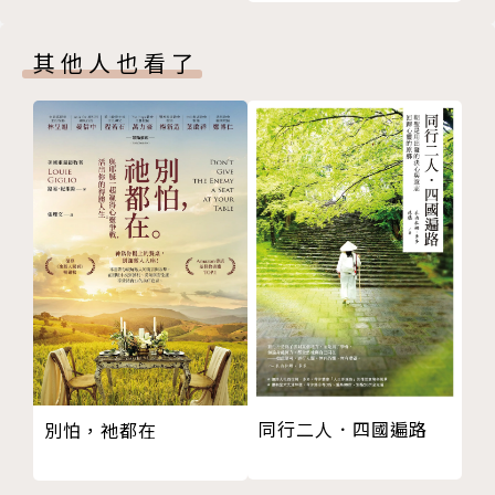
主率全軍（詩）（附譜）
此刊物的宗旨：引領迷失之羊，堅固信徒之信仰，解釋
冬季 第一百零四冊
得勝之途徑、成聖之要義，以導信徒走進完全之域，為
其他人也看了
聖經眞理
基督預備清潔之婦，自神所賜吾人之寶庫（聖經）中取
說謊是不是大罪呢？
得各種屬靈之食物按時分與神家（教會）中之眾人。
兩個被人出賣了的人
不改變的神
使人蒙福的人所付的代價（譯）
我們因信基督耶穌得了甚麽？（續）
神是父（譯）
孤獨的人生（譯）
我們應當恨惡甚麽？
財主與拉撒路
榮耀的道路（譯）
編者的消息
同行二人．四國遍路
別怕，祂都在
暗後光明（詩）（附譜）