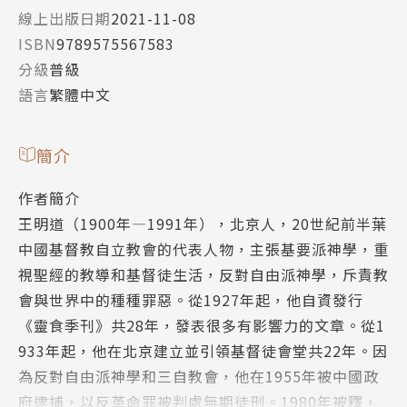
線上出版日期
2021-11-08
ISBN
9789575567583
分級
普級
語言
繁體中文
簡介
作者簡介
王明道（1900年—1991年），北京人，20世紀前半葉
中國基督教自立教會的代表人物，主張基要派神學，重
視聖經的教導和基督徒生活，反對自由派神學，斥責教
會與世界中的種種罪惡。從1927年起，他自資發行
《靈食季刊》共28年，發表很多有影響力的文章。從1
933年起，他在北京建立並引領基督徒會堂共22年。因
為反對自由派神學和三自教會，他在1955年被中國政
府逮捕，以反革命罪被判處無期徒刑。1980年被釋，