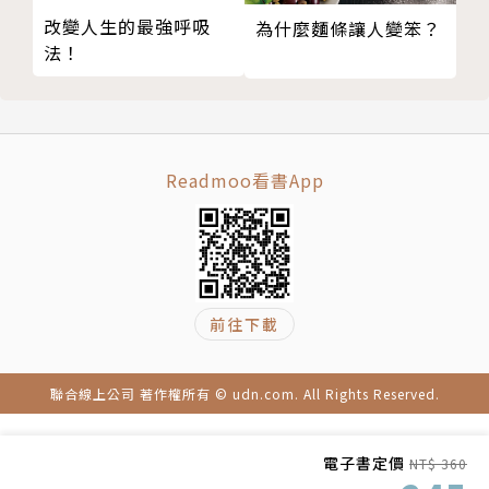
改變人生的最強呼吸
為什麼麵條讓人變笨？
◎有可能完全康復嗎？當然！
法！
全美第一的梅約醫院有一套完整治療計畫，
例如，強化鹽分攝取、利用傍晚運動（站立的運動最有
效），
或是服用乙型阻斷劑等藥物（本書有列表）。
Readmoo看書App
最重要的是──大部分患者都會康復，
患者蘿拉經過作者的完整治療後（她在書中與父母一起
分享治療經過），
已從一個疲倦而虛弱的病人，現今成為醫學院學生。
前往下載
作者介紹│
聯合線上公司 著作權所有 © udn.com. All Rights Reserved.
菲力普‧R‧費雪（Philip R. Fischer）
電子書定價
醫學博士、全美第一的梅約（妙佑）診所兒童中心小兒
NT$ 360