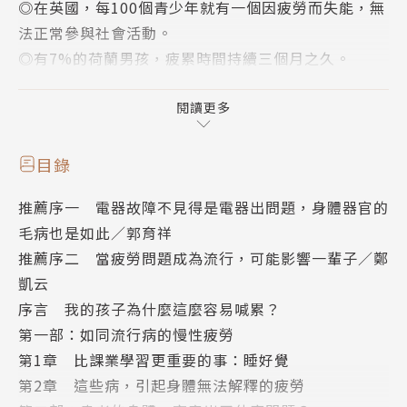
◎在英國，每100個青少年就有一個因疲勞而失能，無
法正常參與社會活動。
◎有7%的荷蘭男孩，疲累時間持續三個月之久。
這是已就醫而累計的數字，
閱讀更多
未就醫而誤稱為「疲倦」的青少年，實際不知為數多少
倍。
目錄
推薦序一 電器故障不見得是電器出問題，身體器官的
我的孩子天天都睡很多，還是一直喊「累」？
毛病也是如此／郭育祥
或者，沒有明顯想睡，但做任何事都沒有活力，
推薦序二 當疲勞問題成為流行，可能影響一輩子／鄭
連爬個樓梯都覺得很辛苦！
凱云
帶他去醫院做了各種檢查，就是找不到原因。
序言 我的孩子為什麼這麼容易喊累？
第一部：如同流行病的慢性疲勞
青少年深受疲勞所苦的比例，越來越高，
第1章 比課業學習更重要的事：睡好覺
不免讓人懷疑，是不是有什麼「神祕疾病」暗中奪走他
第2章 這些病，引起身體無法解釋的疲勞
們的精力？