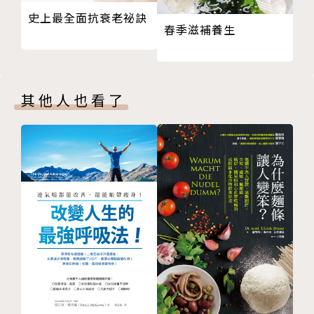
致謝
所以，莫名疲倦時，要先找醫生做全面性檢查。
史上最全面抗衰老祕訣
版權頁
萬一都查不出原因，可能就是POTS。
春季滋補養生
◎POTS──姿勢性直立心搏過速症候群：
POTS會使自律神經系統無法正常管控血流，最終導致
其他人也看了
疲倦，
而青少年患者中，女性占2／3。
過去大家不了解這個疾病，因此常誤判成憂鬱症。
明顯症狀是：患者會一直喊累，又睡不著；身體的某些
特定部位會痛；
起身時會頭暈，有時甚至會有短暫15秒看不見，
有的患者會出現腦霧：腦袋就像被棉花糖包住一樣，思
緒一整個模糊，
雙腳會腫脹並發青、心悸到心臟快從胸部跳出
來……。