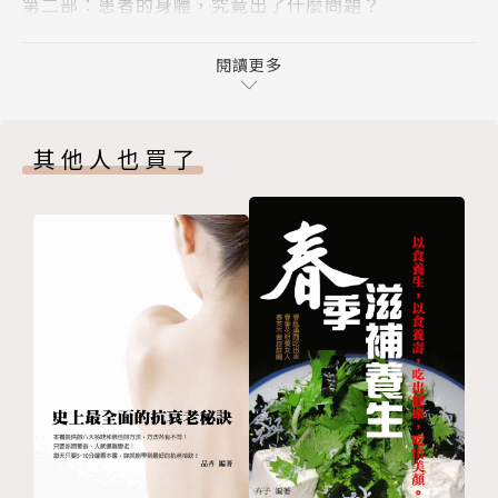
第二部：患者的身體，究竟出了什麼問題？
第3章 做過各種檢查，就是找不出原因
全美排名第一的梅約（妙佑）診所的小兒科醫生費雪，
第4章 自律神經失調，體內溝通不良
閱讀更多
找到了解答！
第5章 身體有個微小的能量工廠，粒線體
他發現，生活忙碌固然會導致青少年疲勞，但其中有一
第6章 學習優等生的撞牆症候群
半以上，
其他人也買了
第三部：POTS──姿勢性直立心搏過速症候群
是POTS（姿勢性直立心搏過速症候群）惹的禍。
第7章 青少年疲倦的其中一種可能
第8章 他們沒有特別想睡，但就是沒有活力
什麼是「姿勢性直立心搏過速症候群」？
第9章 這會遺傳嗎？ 有可能傳染嗎？
就是「當姿勢從躺下變成直立時，因為脈搏太快而產生
第四部：完全康復？當然有可能！
的惱人症狀」。
第10章 如果你親自來找我，我會這樣幫助你
父母要怎麼判斷小孩有無此病？要開刀嗎？
第11章 怎麼吃、怎麼穿、怎麼動，你會更快復原？
有藥可以治嗎？怎麼做才能康復？
第12章 可能有幫助的藥物治療
第13章 大多數的患者都能康復
◎以下這些疾病，都有可能引起你身體的疲勞：
第14章 就算有症狀存在，仍能正常過日子
甲狀腺功能障礙、糖尿病、低血糖、腎上腺疾病、
結論 因疲倦而虛弱的蘿拉，現在已是醫學院學生
荷爾蒙失衡、肝病、發炎性疾病或病菌感染……