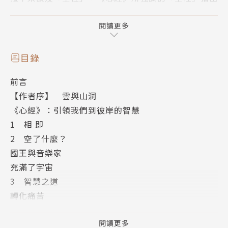
世間的一切並無恆久不變、獨立存在的現象。許多人聽
到空便會與空無聯想在一起，進而生起惶恐的心，而這
閱讀更多
正是因為二元思想等固有認知所導致。佛陀希望修行者
能通過《心經》的教導，破除二元思想、分別心等既定
目錄
思想，消除內心的不安與所有煩惱，了悟何謂空性的核
前言
心概念。
【作者序】 雲與山洞
《心經》：引領我們到彼岸的智慧
一行禪師曾在梅村多次講解與教導《心經》，他首次教
1 相 即
導《心經》是在西元1998年，最近幾次關於《心經》
2 空了什麼？
的教授則是在西元2014年，這幾次的教導也收錄在本
國王與音樂家
書裡。本書除了是一行禪師對經典的闡釋，也是他幾十
充滿了宇宙
年來學習與實修的成果。
3 智慧之道
轉化痛苦
《心經》是佛法的精隨，兩千多年不斷被傳誦，字數最
4 空性萬歲
少，最具啓發性，句句直指生命的實相！
於身中觀身
閱讀更多