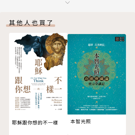
空即是空
作者簡介
5 空 相
其他人也買了
說一切有部
一行禪師Thich Nhat Hanh
一切現象是空相
1926年生於越南中部，十六歲時在慈孝寺當見習僧，
6 快樂的延續
為臨濟宗第四十二代傳人。後赴美研究並教學。
無物被創造，無物被毀滅
1960年代越戰期間返國從事和平運動，對於越南的年
深觀一片葉
輕僧眾起了重大啟發，戰爭結束代表參加巴黎和談。越
我不只是這個身體
南赤化後，一直留在西方弘法，直至2005、2007年才
無畏施
分別返回越南。
7 你看到向日葵嗎？
1967年美國黑人民權領袖馬丁路德‧金恩提名他角逐
真諦與俗諦
諾貝爾和平獎。
尋找中道
1982年他在法國南部建立了「梅村」（Village Des P
上帝存在嗎？
runiers）禪修道場，並赴世界各地弘法。
8 玫瑰與垃圾
1995年曾到台灣弘法並主持禪七法會。
本智光照
耶穌跟你想的不一樣
不善亦不惡
2011年再次受邀來台進行寶島諦聽之旅，包括在花博
名稱問題
戶外會場的「百人花博自在行禪」。