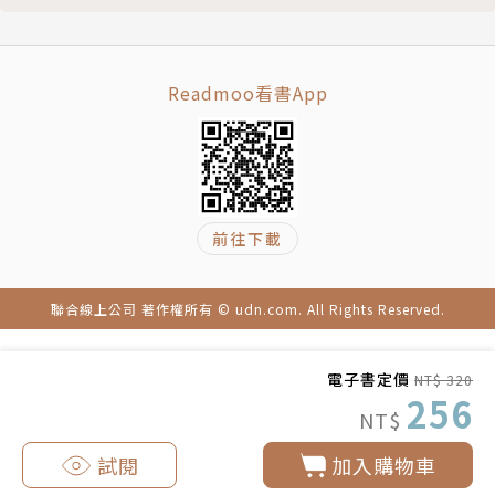
我們時代的痛苦
生於香港，2008年依一行禪師出家，2007年開始在禪
在一起，夫復何求
師的指導下翻譯其佛法開士及著作，包括《青年人禪修
幸福就是道
指南》、《接觸大地》等。
Readmoo看書App
14 追逐蝴蝶
無願
江涵芠
就只是人類
佛法譯師/教師，教授空性禪修五次第、金剛拳與丹道
我在追求什麼夢想？
氣功等。
15 自 由
前往下載
自1999年跟隨 堪布竹清嘉措仁波切修習顯密三乘法
放下
教、藏英漢口譯和筆譯、佛曲唱誦與金剛拳氣脈瑜伽訓
智慧帶來解脫
練，並完成噶瑪列些林佛學院六年課程。由上師任命為
聯合線上公司 著作權所有 © udn.com. All Rights Reserved.
16 無 畏
台灣馬爾巴佛學會首位金剛拳教師與首批教師團講師。
錯誤知見
出版作品：《世界上最快樂的人》、《蓮師心要建言》
電子書定價
NT$ 320
跋提的故事
等二十餘部，佛曲專輯：〈噶瑪巴千諾〉、〈噶瑪巴天
256
NT$
涅槃
空下〉等。
17 是誰覺悟？
試閱
加入購物車
當下覺悟
張秀惠