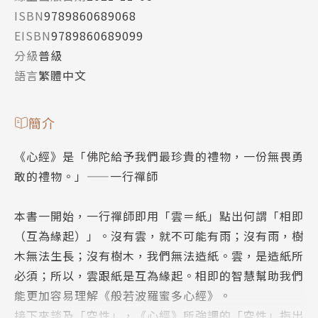
ISBN
9789860689068
EISBN
9789860689099
分級
普級
語言
繁體中文
簡介
《心經》是「佛陀給予我們最珍貴的禮物，一份無畏勇
敢的禮物。」——一行禪師
本書一開始，一行禪師即用「雲＝紙」點出何謂「相即
（互為緣起）」。沒有雲，就不可能有雨；沒有雨，樹
木無法生長；沒有樹木，我們無法造紙。雲，是造紙所
必須；所以，雲跟紙是互為緣起。相即的智慧幫助我們
能更加容易理解《般若波羅蜜多心經》。
接下來談及「空性」，《心經》所強調的「空性」指出