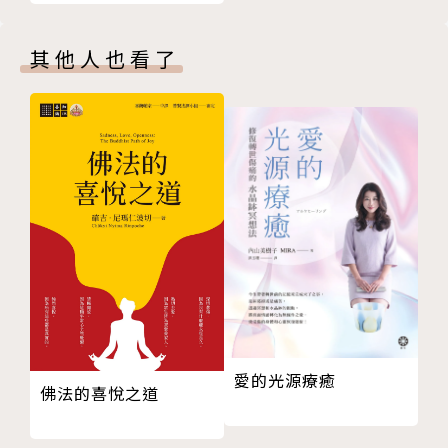
9 月還是月
2017年推出首部紀錄片「正念的奇蹟」(Walk with m
無分別
e)。
其他人也看了
文明的終結
為當今國際社會中最具宗教影響力的僧人之一，以禪
我們應如何做？
師、詩人、人道主義者聞名於世。著作超過一百本，都
10 名字之中有什麼？
是教導人們在生活中實踐佛法，已在台灣出版的有：
假施設
《與生命相約》《你可以不生氣》《你可以不怕死》
無相
《正念的奇蹟》《觀照的奇蹟》《見佛殺佛》《你可
小小的玉米植株
以，愛》《祈禱的力量》《一心走路》《建設淨土》
11 星月是心識
《接觸大地》《回到家，我看見真心》《愛對了》《一
眼不見
行禪師講金剛經》《一行禪師談生命真正的快樂》《一
12 一切皆是現象
行禪師談正念工作的奇蹟》《初戀三摩地》《一行禪師
緣起
講阿彌陀經》等多本書。
糖是甜的嗎？
愛的光源療癒
如實觀照
譯者簡介
佛法的喜悅之道
五支緣起
13 幸福之道
士嚴法師Sĩ Nghiêm