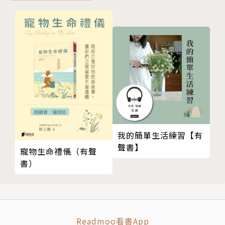
-祕魯
周治平‧墨刻資深攝影
KX0030-S04_世界遺產精選(四)美洲及大洋洲篇/4-16
-美國
KX0030-S04_世界遺產精選(四)美洲及大洋洲篇/4-17
-澳洲
KX0030-S04_世界遺產精選(四)美洲及大洋洲篇/4-18
-紐西蘭
KX0030-S04_世界遺產精選(四)美洲及大洋洲篇/4-19
-帛琉
我的簡單生活練習【有
聲書】
寵物生命禮儀（有聲
書）
Readmoo看書App