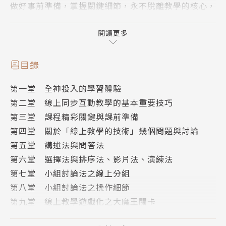
做好事前準備，掌握關鍵細節，永不脫離教學的核心，
只要有基本設備與紙、筆，每一種軟體皆好用，
從實體到線上，都教得更精彩、學得更好！
閱讀更多
實際示範線上操作，與各級學校老師、企業人士、醫護
目錄
人員……分享交流
第一堂 全神投入的學習體驗
影響一個老師，就可以影響更多的學生！
第二堂 線上同步互動教學的基本重要技巧
第三堂 課程精彩關鍵與課前準備
【本書特色】
第四堂 關於「線上教學的技術」幾個問題與討論
★雙管齊下，一次精準到位。作者身兼頂尖講師、電腦
第五堂 講述法與問答法
專家與資管博士候選人，一本書結合教學與資訊技術，
第六堂 選擇法與排序法、影片法、演練法
讓實體教室到線上教室的轉換，高效而順暢。
第七堂 小組討論法之線上分組
★把握教學的本質。以「最小化資訊需求，最大化教學
第八堂 小組討論法之操作細節
效果」為原則，不被五花八門的軟體功能所迷惑，輕鬆
第九堂 線上教學遊戲化之大魔王關卡
突破技術門檻，守住教學核心，有效提高學習成果。
第十堂 線上教學遊戲化之通關密碼
★豐富的實務分享。作者在短時間內，累積近十場、破