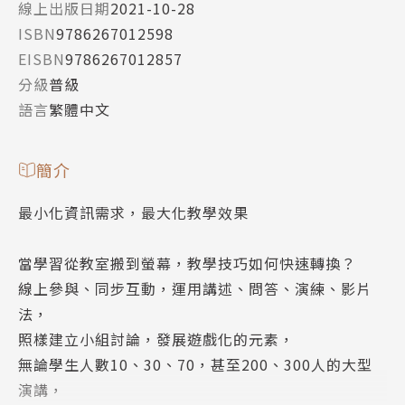
線上出版日期
2021-10-28
ISBN
9786267012598
EISBN
9786267012857
分級
普級
語言
繁體中文
簡介
最小化資訊需求，最大化教學效果
當學習從教室搬到螢幕，教學技巧如何快速轉換？
線上參與、同步互動，運用講述、問答、演練、影片
法，
照樣建立小組討論，發展遊戲化的元素，
無論學生人數10、30、70，甚至200、300人的大型
演講，