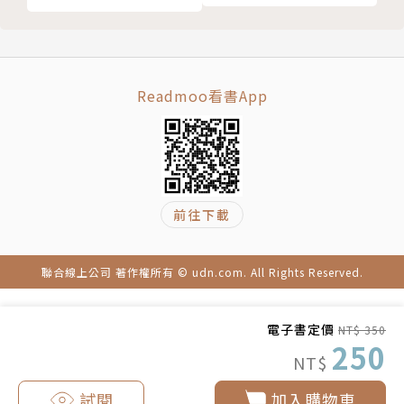
進行有成效的線上教學？
◥問答、演練、小組討論，還是計分、獎勵、排行
榜……，每一種實體教學的技巧都能搬到線上教學使用
嗎？有什麼不一樣的地方？
Readmoo看書App
◥線上教學模式若用在技術類課程，怎麼補強？實做
時，如何讓學生正確理解與感受？
◥小組討論時間，需要做什麼控管嗎？討論後，怎麼請
大家發表成果？
◥50人的線上課程活動，分組要注意什麼？需不需要
前往下載
找助教？
◥簡報文字在線上適合用動畫嗎？影片丟到聊天室，然
聯合線上公司 著作權所有 © udn.com. All Rights Reserved.
後大家一起開，這樣操作ok嗎？
◥對於程度稍差或投入較低的學生，可採取哪些線上教
電子書定價
NT$ 350
學策略？
250
NT$
◥線上課程一定比實體進展慢，因此需要花比較多的時
間？
試閱
加入購物車