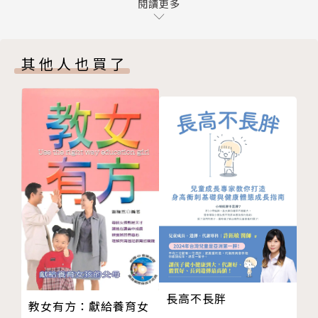
第十一堂 讓線上教學更精彩的小撇步
閱讀更多
千人參與的線上示範教學，從12人到353人的大小場
第十二堂 關鍵技術問答集
次，運用過Webex、Meet、Team、Zoom各種不同
與第一線教育者的對話
軟體，公開分享都能順利操作的實用技巧。
其他人也買了
從讀到寫到線上──「資訊苦手」線上教學大進擊
★迎向數位學習以及融合科技發展的教學大未來。與各
不怕輸就怕放棄──仙女老師的有溫度線上教學課堂
級學校第一線老師、教育工作者、不同專業背景講師、
如何讓線上教學更有品質？──看教育噗浪客軟硬體搭
企業人士相互交流，問題討論，提出最佳解方與創意，
配的巧思
洞見未來趨勢，極具參考價值。
聽見線上教學現場的聲音──為支援教師而奔忙的葉老
★視覺化呈現。全彩印刷，實境畫面一看就懂，28張
師
精彩圖卡，拆解實體與線上教學概念以及各種教學法。
圖解．實體與線上教學的技術
相關著作及作品
【誰需要《線上教學的技術》這本書？】
後記與感謝
有授課需求者，無論是否因為疫情，要將實體教學轉換
到線上，包括：
●國小、國中、高中與大學的老師補教業與才藝班老師
●企業講師
長高不長胖
教女有方：獻給養育女
●企業主管