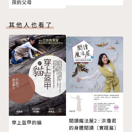
孩的父母
●有授課需求的專業人士
【關於線上教學，本書可以協助解決哪些問題？】
其他人也看了
◥如何提升學生的線上學習動機？
◥開鏡頭的用意何在？如何讓學生願意開鏡頭、參與互
動？
◥線上課程時，學生比較容易分心嗎？有什麼改善方
法？
◥線上教學與實體教學到底有什麼不同？
◥從實體到線上，會遇到哪些常見的軟、硬體問題？如
何克服？
◥哪個教學平台軟體最好用？怎麼決定要使用哪一個？
◥有哪些平台或軟體可以增加教學效能？
◥如何確認家用網速是否會影響線上教學？至少要有怎
樣的網路環境？
閱讀魔法屋2 : 洪瓊君
穿上盔甲的貓
◥不懂資訊科技的教學者，如何以最簡單、無痛的方式
的身體閱讀〔實踐篇〕