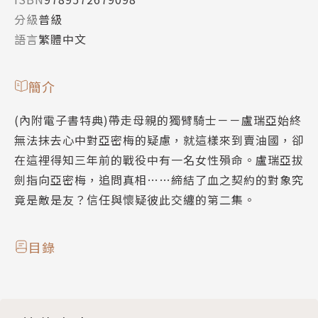
分級
普級
語言
繁體中文
簡介
(內附電子書特典)帶走母親的獨臂騎士－－盧瑞亞始終
無法抹去心中對亞密梅的疑慮，就這樣來到賣油國，卻
在這裡得知三年前的戰役中有一名女性殞命。盧瑞亞拔
劍指向亞密梅，追問真相……締結了血之契約的對象究
竟是敵是友？信任與懷疑彼此交纏的第二集。
目錄