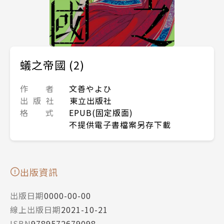
蟻之帝國 (2)
作 者
文善やよひ
出 版 社
東立出版社
格 式
EPUB(固定版面)
不提供電子書檔案另存下載
出版資訊
出版日期
0000-00-00
線上出版日期
2021-10-21
ISBN
9789572679098