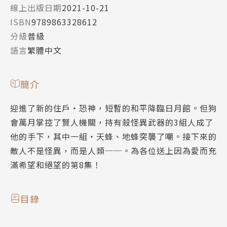
線上出版日期
2021-10-21
ISBN
9789863328612
分級
普級
語言
繁體中文
簡介
迎進了新的住戶‧恐神，短暫的和平降臨日月館。但狗
會萬月掌控了賢人機關，持有殺怪異武器的3組人成了
他的手下，其中一組‧天蜂、地蜂突襲了嘲。接下來的
敵人不是怪異，而是人類──。為各位送上因為愛而充
滿希望和絕望的第8集！
目錄