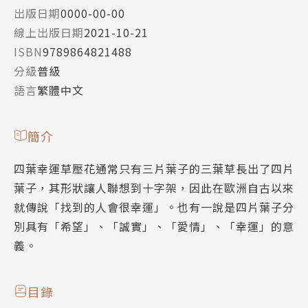
出版日期
0000-00-00
線上出版日期
2021-10-21
ISBN
9789864821488
分級
普級
語言
繁體中文
簡介
四葉幸運草壓花通常只有三片葉子的三葉草長出了四片
葉子，其形狀讓人聯想到十字架，因此在歐洲自古以來
就傳說「找到的人會很幸運」。也有一說是四片葉子分
別具有「希望」、「誠實」、「愛情」、「幸運」的意
義。
目錄