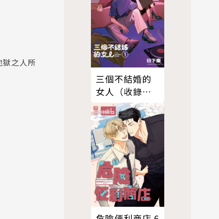
地獄之人所
三個不結婚的
女人（收錄全
新彩頁X首次公
開番外篇）
危險便利商店 6