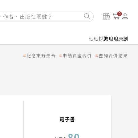
0
琅琅悅讀
琅琅原創
紀念東野圭吾
申請資產合併
查詢合併結果
電子書
80