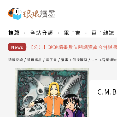
【公告】琅琅書店服務升級重要說明及
推薦
全站分類
電子書
電子雜誌
【公告】因 Readmoo 讀墨系統維護
【公告】琅琅讀墨數位閱讀資產合併與
【公告】琅琅讀墨書櫃開通常見問題
News
【公告】琅琅讀墨 3 分鐘完成書櫃開通
【公告】琅琅書店服務升級重要說明及
琅琅悅讀
琅琅讀墨
電子書
漫畫
偵探推理
C.M.B.森羅博
【公告】因 Readmoo 讀墨系統維護
C.M