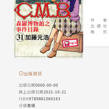
作 者
出 版 社
格 式
出版資訊
出版日期
0000-00-00
線上出版日期
2021-10-21
ISBN
9789861060163
分級
普級