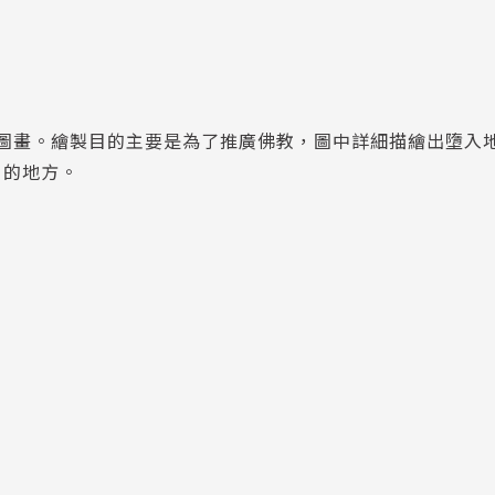
象的圖畫。繪製目的主要是為了推廣佛教，圖中詳細描繪出墮入
口的地方。