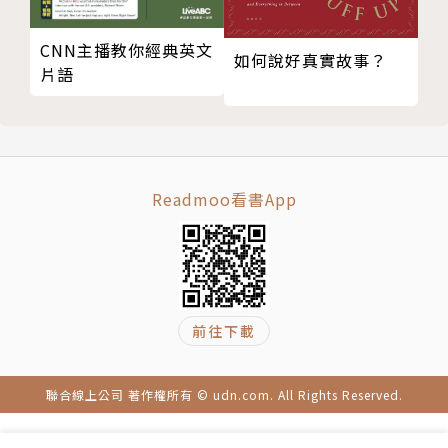
CNN主播教你經典英文
「主編開講」內容則豐富且多樣化，涵蓋了單字的用
如何說好真實故事？
片語
法、來源、相關說明及資訊補充等。比如說：日本 31
1 強震後引起高度關切的reactor「核子反應爐」，同
時補充了該新聞事件中的其他重要字彙，如「氫爆」、
「輻射」等。
Readmoo看書App
除此之外也不乏輕鬆有趣的解說，如娛樂藝文常用的p
aparazzi「狗仔隊」這個字的來源，或是blockbuste
r「大製作鉅片」一字的原意及引申義，這些深入淺出
的說明能讓你背單字時增添字彙的故事性，更能有效幫
助記憶。
前往下載
快將這本《CNN主播教你 老外最常用的英文單字》帶
聯合線上公司 著作權所有 © udn.com. All Rights Reserved.
回家，讓你閱讀例句，單字使用情境徹底理解，同義
字、衍生字、相關聯想字等一次學到位，快速奠定基