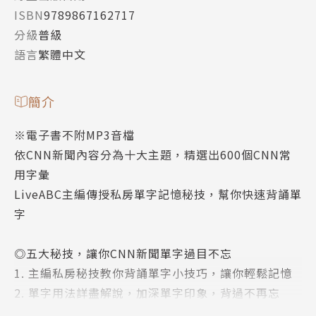
ISBN
9789867162717
分級
普級
語言
繁體中文
簡介
※電子書不附MP3音檔
依CNN新聞內容分為十大主題，精選出600個CNN常
用字彙
LiveABC主編傳授私房單字記憶秘技，幫你快速背誦單
字
◎五大秘技，讓你CNN新聞單字過目不忘
1. 主編私房秘技教你背誦單字小技巧，讓你輕鬆記憶
2. 單字用法詳盡解說，加深單字印象，背過不再忘
3. 深入說明單字來源、原意及引申義，增添字彙故事