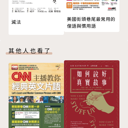
對某些較難的單字或特定主題類別的字彙不熟悉導致。
美國街頭巷尾最常用的
減法
◎CNN十大類新聞主題一次全囊括
俚語與慣用語
本書依CNN新聞內容分為十大類主題：一、政治要
聞；二、商業財經；三、自然環境；四、生活旅遊；
五、娛樂藝文；六、科學科技、七、醫藥健康；八、人
其他人也看了
物社會；九、體育休閒；十、教育人文。精選出600個
CNN常用字彙，每個單字都提供詳盡的解說，並列出
音標、詞性、字義、例句、同義字、反義字、衍生字、
片語及聯想相關字詞等單字的基本元素。
此外更精心設計「主編私房秘技」及「主編開講」小專
欄。「主編私房秘技」教你背誦單字的技巧，譬如：p
roclaim「宣布；聲明」則可用字首 pro-「在前」＋
字根 claim「呼叫」這個簡單的公式，加上聯想「站在
前面大聲呼喊向眾人宣布」便能很輕鬆地記起來。