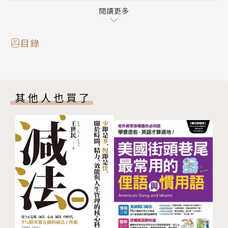
性
閱讀更多
4. 相關說明單字使用法，搞懂定義，靈活運用各場合
5. 新聞標題實例資訊補充，同時補充該新聞事件其他
目錄
重要字彙
◎CNN主播原音教學，快速學會美國人天天用的單字
其他人也買了
CNN（美國有線電視新聞網）新聞頻道，是許多剛去
美國留學的朋友訓練英文最好的方式之一。透過主播字
正腔圓的報導，且新聞內容往往是當下時事流行語，快
速增進英語聽說能力。本書精選CNN新聞內容，讓你
學到最新且最實用的字彙，輕鬆奠定英語基礎。
◎從單字奠定語言學習的根基
大家都知道單字是學習語言的基礎，許多時候不管是影
集、電影或英語新聞，有些主題內容可能比較容易掌握
其中的意思，有些卻像是「鴨聽雷」。很多時候是因為