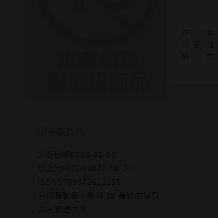
作 者
出 版 社
格 式
出版資訊
出版日期
0000-00-00
線上出版日期
2021-10-21
ISBN
9789572612125
分級
限制級，未滿 18 歲請勿購買
語言
繁體中文