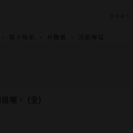
資產合併結果查詢
電子報紙
有聲書
活動專區
書櫃開通申請
與資產合併申請圖文教學
資產合併結果查詢
書櫃開通申請
)
道喔。 (全)