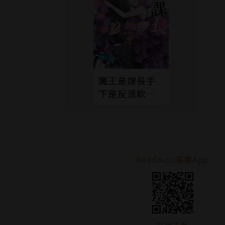
魔王是課長手
下是反派軟腳
蝦。10上
Readmoo看書App