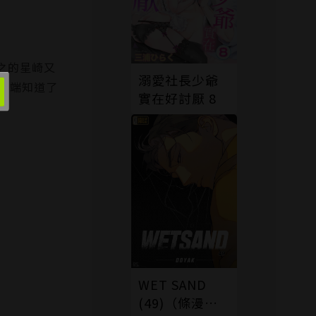
之的星崎又
溺愛社長少爺
澤端知道了
實在好討厭 8
WET SAND
(49)（條漫