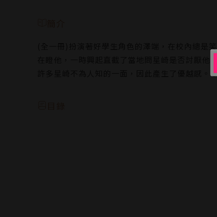
簡介
(全一冊)扮演著好學生角色的澤端，在校內總是
在瞪他，一時興起直截了當地問星崎是否討厭他
許多星崎不為人知的一面，因此產生了優越感。
目錄