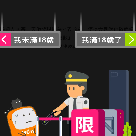
笑臉迎人。某一天他發現因為外表凶惡，使得大家對他敬而遠
。沒想到星崎的回答卻是「喜歡」。兩人因此開始縮短距離，
不過當他看到星崎跟其他人也相處融洽後，忍不住感到嫉妒…