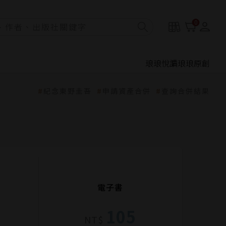
0
琅琅悅讀
琅琅原創
紀念東野圭吾
申請資產合併
查詢合併結果
電子書
105
NT$