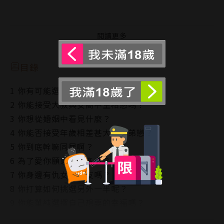
思想能與個人慾望分開？
生活經歷是否會影響思考與抉擇？
閱讀更多
嘗試找入哲學家的實際生活，理解他們隱藏最深、最被
人忽略的一面。
目錄
1 你有可能選擇不和靈魂伴侶在一起嗎？
2 你能接受大叔與女高中生相戀嗎？
當哲學家戀愛時
3 你想從婚姻中看見什麼？
4 你能否接受年歲相差甚大的姊弟戀？
哲學家的愛情故事時可遠比討論他們的理論要有趣多
5 你到底幹嘛同居啊？
了：雖然你可能會被激怒、可能會被驚嚇，甚至可能覺
6 為了愛你願意付出多少？
得，他們怎麼都是群奇怪的人啊？理論難以理解也就罷
7 你身邊有仇女的朋友嗎？
了，怎麼連愛情也有種驚悚的感覺？
8 你打算如何挑選另外一半呢？
9 你能單純選擇自己想要的幸福嗎？
哲學家的感情可能不如你想像中的正經或嚴肅，他們的
10 你覺得你的另一半會像誰？
感情觀可能令你覺得前衛，可能令你匪夷所思，或許這