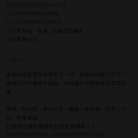
線上出版日期
2021-10-21
ISBN
9789865534608
EISBN
9789865534653
分級
限制級，未滿 18 歲請勿購買
語言
繁體中文
簡介
盧梭的因愛理性接受對方一切、康德的同居行不行？
蘇格拉底的靈魂伴侶論、柏拉圖式戀愛到底是怎麼回
事……
康德、柏拉圖、蘇格拉底、盧梭、叔本華、尼采、沙
特、西蒙波娃......
13堂和你最有關係的哲學思辯課來了！
跟著哲學家的愛情，快速掌握哲學經典論述。