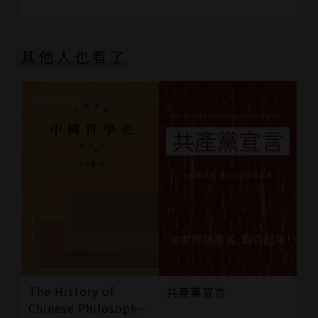
‧同居享受婚姻之實卻無婚姻之名是否就罪大惡極？
‧為了愛你願意付出多少？
‧因為女人弱勢才該允許一夫多妻？
其他人也看了
作者簡介
黃鼎元
輔仁大學哲學系博士班畢業。喜歡哲學史，喜歡研究哲
學家的學說，還有他們那些被人忽略的生平故事。尤其
喜歡找尋不同哲學家之間，不論學說或生平之間各種彼
此相關的線索：現在希望自己成為天橋下說書人，把哲
學家生平的故事與理論用有趣的方式，與朋友們分享。
The History of
共產黨宣言
Chinese Philosophy