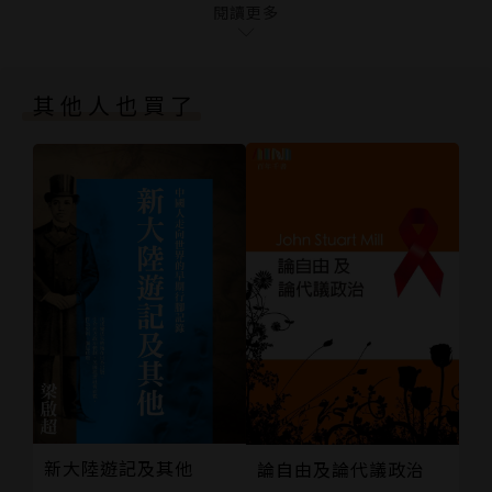
11 你能夠接受師生戀嗎？
閱讀更多
就是愛情的魅力。哲學家們透過各種理性的方式研究婚
12 你覺得人一輩子可以結婚離婚幾次？
姻，討論情感；但最終，這一個又一個的愛情故事讓我
13 你同意外遇能增加感情的甜蜜嗎？
們看到，我們其實都是人，在感情面前會有自己的需
其他人也買了
小結 在愛情上，哲學家能給我們什麼建議？
求。從這些哲學家的身上可以看到例證，說明理性和感
延伸閱讀
性既彼此對抗又配合妥當。
但若愛情與婚姻就是我們生活的現象，這些現象背後難
道找不著可被歸納的規律嗎？至少，當哲學培養出我們
所需要的思考與反省後，仍可以發現縱使愛情比我們想
的更複雜，卻仍有許多可被注意的未開展面向。
愛情課程剖析
‧戀愛就是找尋自己「另一半」的過程？
‧不是傲嬌不嫁給你，正是愛你才不能嫁給你！
新大陸遊記及其他
論自由及論代議政治
‧愛上比自己年紀大許多的女性或男性，不可以嗎？