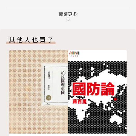
問題5 為什麼我努力說出自己的想法，卻沒人想聽？
心社會議題時會遇到的掙扎與困惑，也是志祺七七在規
第二部｜議題案例
閱讀更多
劃社會議題內容的每一天，都會面對的挑戰。本書的第
個人篇
一部分，集結團隊在梳理不同議題時的討論，從了解議
01 館長自爆被性騷！為什麼陽剛猛男竟然會呆在原
題時會遇到的五個面向切入，以實際遇到的困惑為例，
其他人也買了
地被摸五分鐘？
與你分享面對社會議題時的心法。到底是哪些面向？快
02 每次social都又尬又怕，社交恐懼到底是怎麼產
來書中挖寶！
生的？
03 約會時誰該付錢？男生想AA制是小氣，女生想AA
▶▶▶各種議題案例深度探討！
制是大氣？
04 你也害怕掉進負面情緒的漩渦嗎？三個看待情緒
多了解一件事，就對這個世界多一分的理解，也會
的新方法！
讓生活更加多采多姿！本書的第二部分，將從個人自身
05 一切都是they的錯？為什麼認錯道歉這麼困難？
到外在世界，精選十六個現代公民關注的議題，呈現志
06 覺得自己的成就都是運氣好？那你可能也有「冒
祺七七團隊的思考脈絡，透過團隊對這些社會議題的觀
牌者症候群」！
察和理解，與你一起讀懂這些議題之中的不同觀點與權
家庭與學校篇
衡。
01 高中男生竟然「成裙結隊」去上學？男生穿裙子