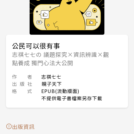
公民可以很有事
志祺七七の 議題探究×資訊辨識×觀
點養成 獨門心法大公開
作 者
志祺七七
出 版 社
親子天下
格 式
EPUB(流動版面)
不提供電子書檔案另存下載
出版資訊