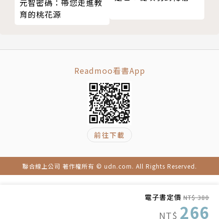
元智密碼：帶您走進教
05 有精神或社交障礙的重刑犯，就能減輕刑責嗎？
作團隊，由台灣知名資訊設計團隊「圖文不符」開發策
育的桃花源
什麼時候該執行死刑？
劃，團隊共同創辦人張志祺主持，融鑄多年議題設計經
06 竟然袖手旁觀！無國界醫生可以選擇「人道救
驗，以YouTube影音頻道形式呈現觀點。
援」的對象嗎？
結語 用充滿希望的心，面對充滿挑戰的未來
在遇到各種議題的時候，社會上總是充滿對立。不
Readmoo看書App
注釋
同立場之間，常常只剩下謾罵，無法互相溝通、討論。
版權頁
志祺七七做為努力呈現不同立場觀點的新媒體團隊，希
望能讓關心社會重要議題、擔心立場極化的人，了解不
同立場的想法。
前往下載
探究範圍包含人權、同婚、兩岸關係、中美貿易
戰、能源、政治評論等各種敏感議題，全盤呈現多樣化
聯合線上公司 著作權所有 © udn.com. All Rights Reserved.
主題與觀點，獲得不同立場政治人物的一致好評！於二
○一八年總統大選中，成為台灣唯一訪問過蔡英文、郭
電子書定價
NT$ 380
台銘、韓國瑜、朱立倫等一線政治人物的團隊。
266
NT$