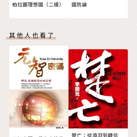
柏拉圖理想國（二版）
國防論
合適嗎？
本書特色
02 到學校補眠、吃早餐？讓人睡不飽的早自習到底
有沒有必要？
● 從探究到實作，向議題影響力高手取經：盤整
03 你知道嗎？愈是看不慣爸媽某些行為，長大後可
時事觀察網紅的觀點養成與表達方式，全面解析志祺七
其他人也看了
能愈來愈像哦！
七團隊在面對議題時的思考邏輯。
04 愛拿「為你好」當理由的爸媽，為何總是讓人受
不了？
● 懶人包始祖發威！資訊圖表帶你秒懂現代公民
社會與世界篇
素養：五大心法工具箱，以圖文並茂、易於理解的形
01 為什麼有錢人要繳比較多稅？平等跟自由該如何
式，提供具體行動的參考指引。
平衡？
02 蘇格蘭女性生理用品全面免費？先進國家也會出
現「月經貧窮」！
作者簡介
03 七十萬移工竟有五萬失聯！台灣「逃跑移工」問
題是怎麼發生的？
志祺七七
04 原住民為什麼可以加分？這種不公平的制度怎麼
還不改？
楚亡：從項羽到韓信
一年三百六十五天不斷更的時事議題評論型節目製