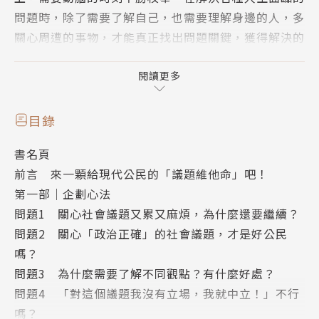
問題時，除了需要了解自己，也需要理解身邊的人，多
關心周遭的事物，才能真正找出問題關鍵，獲得解決的
辦法。人生雖然沒有標準答案，但是思考議題能幫助我
們找到自己的答案！
閱讀更多
這本書，就是告訴你如何思考生活周遭各項議題、
目錄
如何理解他人、如何幫助自己認識這個世界，以及，給
書名頁
邁向未來的你一點有用的成長建議。
前言 來一顆給現代公民的「議題維他命」吧！
第一部｜企劃心法
準備好迎接更懂得思辨、更勇於表達、更願意關注
問題1 關心社會議題又累又麻煩，為什麼還要繼續？
社會、更多參與公民議題的自己了嗎？
問題2 關心「政治正確」的社會議題，才是好公民
嗎？
▶▶▶不藏私企劃心法大公開！
問題3 為什麼需要了解不同觀點？有什麼好處？
問題4 「對這個議題我沒有立場，我就中立！」不行
關心社會議題該從哪裡開始？一定要客觀中立才可
嗎？
以嗎？要怎樣才能讓人對不同觀點有更多了解？這些關