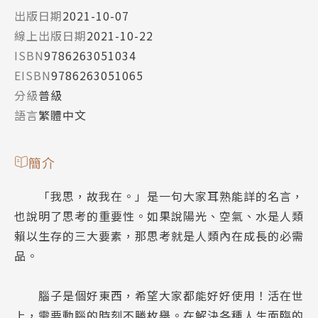
出版日期
2021-10-07
線上出版日期
2021-10-22
ISBN
9786263051034
EISBN
9786263051065
分級
普級
語言
繁體中文
簡介
「我思，故我在。」是一句大家耳熟能詳的名言，
也說明了思考的重要性。如果說陽光、空氣、水是人類
賴以生存的三大要素，那思考就是人類內在成長的必需
品。
腦子是個好東西，希望大家都能好好使用！活在世
上，需要動腦的時刻不勝枚舉。在解決各種人生面臨的