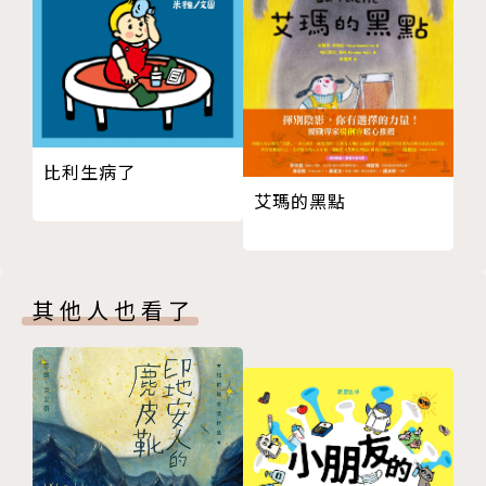
他呢？
波奇
坐在小河童隔壁，不愛說話，只會低頭看自己的書，讓
小河童以為自己被討厭，但實際上是波奇非常害羞的緣
故。
比利生病了
麻亞
艾瑪的黑點
時常「哈哈哈哈哈」笑，個性大而化之，例如：容易弄
丟東西，或是玩躲貓貓時，在山洞中睡著，引起一陣風
波。
莉娜
其他人也看了
個性溫柔，主動照顧需要幫助的同學。
【故事大綱】
小河童的班上來了一位新同學，名叫啾啾，他是一隻耳
朵缺一角的小鳥。因為外觀上的「不一樣」，導致他長
期受到其他鳥類同伴不友善的對愛；也因為語言不同與
溝通不良，啾啾始終沒辦法融入山上小學這個新環境，