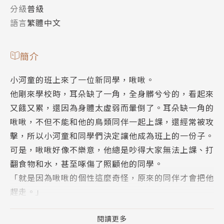
分級
普級
語言
繁體中文
簡介
小河童的班上來了一位新同學，啾啾。
他剛來學校時，耳朵缺了一角，全身髒兮兮的，看起來
又餓又累，還因為身體太虛弱而暈倒了。耳朵缺一角的
啾啾，不但不能和他的鳥類同伴一起上課，還經常被攻
擊，所以小河童和同學們決定讓他成為班上的一份子。
可是，啾啾好像不樂意，他總是吵得大家無法上課、打
翻食物和水，甚至啄傷了照顧他的同學。
「就是因為啾啾的個性這麼奇怪，原來的同伴才會把他
趕走。」
班上同學開始覺得啾啾是個麻煩人物。但是，有沒有什
麼方法能幫助啾啾？也許在啾啾的眼裡，我們才是怪物
閱讀更多