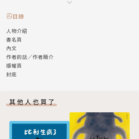
呢！
用繪本帶孩子學習換位思考，一起幫啾啾找到克服緊
目錄
張、與新朋友溝通的好方法！
人物介紹
暖心推薦
書名頁
王意中心理治療所/所長/臨床心理師/王意中
內文
繪本閱讀推廣者暨親職作家/李貞慧
作者的話／作者簡介
一起來彎樂‧彎彎的語文遊樂園/彎彎老師
版權頁
【人物介紹】
封底
小河童
原本住在南方小島，和媽媽一起搬家到北方山上，同時
進入當地學校就讀，成為轉學生。個性容易擔心、緊
其他人也買了
張，雖然努力適應新環境的生活，但仍想念故鄉的一
切。
啾啾
班上的新同學，是一隻耳朵缺一角的小鳥，因為語言的
隔閡使得他難以融入新學校，善良的小河童會怎麼幫助