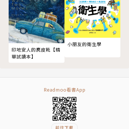
班上同學們甚至開始覺得啾啾就是個麻煩人物，才會被
以前的同伴排擠。
但小河童不這麼想，雖然無法用語言和啾啾溝通，他會
這樣一定是有原因的。
只是，到底該怎麼幫助啾啾呢？
小朋友的衛生學
【本書特色】
印地安人的麂皮靴【精
孩子在初次進入到一個新環境時，無論是初次上幼兒
華試讀本】
園、小學，或者是分配到新的班級，都會感到擔心不
安、害怕惶恐，即使是成年人到了新的環境也會有的心
理狀態，本系列書透過作者創造的小河童角色，以系列
繪本的方式探討孩童進入新環境，即將面臨到的狀況，
Readmoo看書App
並以小河童的心理感受，讓孩子融入故事情節中，幫助
孩子面對人際相處上會遇到的各種問題，讓孩子更清楚
的表達自我，同理他人。
【系列主題】
小河童成長繪本1轉學的第一天
前往下載