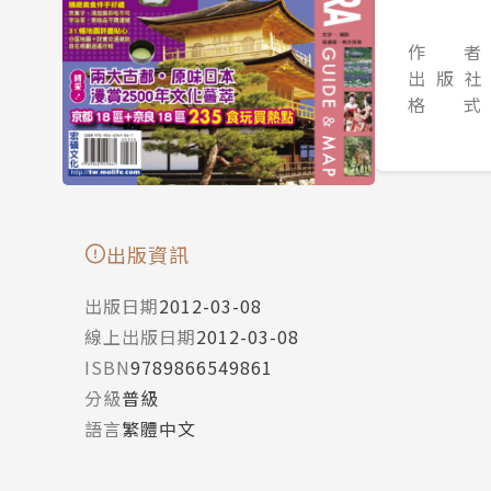
作 者
出 版 社
格 式
出版資訊
出版日期
2012-03-08
線上出版日期
2012-03-08
ISBN
9789866549861
分級
普級
語言
繁體中文