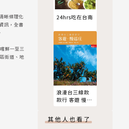
清晰條理化
24hrs吃在台南
資訊，全書
。
食嚐鮮一至三
分區街道、地
浪漫台三線款
款行 客遊 慢巡
庄
其他人也看了