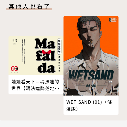
其他人也看了
娃娃看天下—瑪法達的
世界【瑪法達降落地球
60週年紀念版．珍藏合
集】
WET SAND (01)（條
漫版）