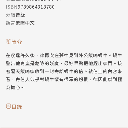
ISBN
9789864318780
分級
普級
語言
繁體中文
簡介
在睽違許久後，律再次在夢中見到外公飯嶋蝸牛。蝸牛
警告他青嵐是危險的妖魔，最好早點把他趕出家門。接
著隔天飯嶋家收到一封寄給蝸牛的信。就信上的內容來
看，寄信人似乎對蝸牛懷有很深的怨恨，律因此感到極
為擔心…
目錄