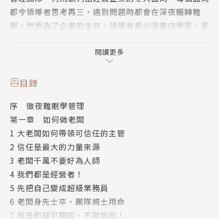
都令領導者思考再三，遇到問題時都會在深夜輾轉難
眠。然而為了企業的生存，領導者都必須盡快學習、掌
握這七個面向的工作。
閱讀更多
在《商業周刊》寫出自己的試誤經驗後，何飛鵬得到許
多讀者的回響，表達他們從何飛鵬的文章得到啟發，儘
目錄
管面臨的問題不會完全相同，但是可以從別人的摸索過
序 徹夜難眠學管理
程，看到自己問題的可能解方。一個問題在某家公司發
第一章 如何做老闆
生，很有可能也會在其他公司出現類似的狀況，因此，
1 大老闆如何帶領可信任的主管
別人的管理經驗就能借鏡參考。
2 信任是最大的力量來源
3 老闆千萬不要好為人師
在本書中，何飛鵬以其職場40年的豐富經歷，淬鍊出5
4 我們都是經營者！
9則給CEO與主管的真心話，每一篇文章都有故事、有
5 先把自己變成超級業務員
場景、有解決方案、有啟發，當中並無所謂的標準答
6 老闆身先士卒，團隊將士用命
案，但希望能協助領導者撥雲見日。
7 我是和藹可親的，不用怕我！