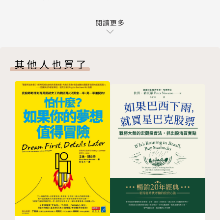
第二章 如何做生意
如何做老闆
8 先會創業，再會創新
閱讀更多
9 從自絕中走出路來
老闆和主管都是團隊的領導者，但位階不同，工作上的
10 東西做好，錢就來了！
視野不同，關注的面向也不同，帶領的是主管而不是一
其他人也買了
11 投資未來必定發生的事業
線工作者。老闆可說是領導者的領導者，在組織中有其
12 生意成交七步驟
特有的功能，必須要有舉止合宜的角色扮演，包括為公
13 談生意，絕不能出口的一句話
司建立制度和企業文化。
14 虧損不會在短期內快速改變
15 如何選擇創業夥伴
如何做生意
16 五百一千不要賺
17 原來共同創辦人只是虛情假意
想要讓企業穩定地獲利，領導者就必須要能選對生意、
第三章 如何經營
要會談生意，要了解如何讓公司營運步上軌道。若選擇
18 錢都是他們賺的
創業，更要選對創業夥伴。在職場上，好的領導者通常
19 我只負責三件事
都是好的生意人。
20 先集權，等走出路來，再授權
21 別在物質享受中迷失了方向
如何經營