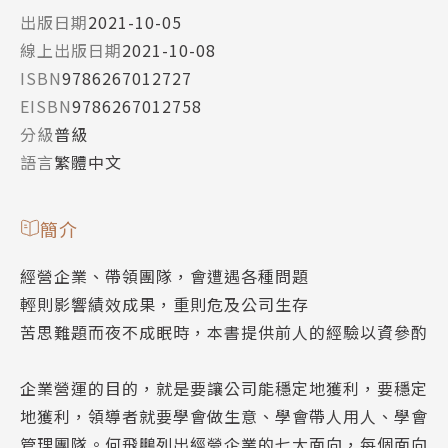
出版日期
2021-10-05
線上出版日期
2021-10-08
ISBN
9786267012727
EISBN
9786267012758
分級
普級
語言
繁體中文
簡介
經營企業、帶領團隊，會遭遇各種問題
輕則影響績效成果，重則危及公司生存
苦思難題而夜不成眠時，本書提供前人的經驗以資參酌
企業營運的目的，就是要讓公司能穩定地獲利，要穩定
地獲利，領導者就要學會做生意、學會帶人用人、學會
管理團隊。何飛鵬列出經營企業的七大面向，每個面向