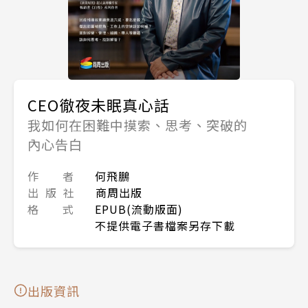
CEO徹夜未眠真心話
我如何在困難中摸索、思考、突破的
內心告白
作 者
何飛鵬
出 版 社
商周出版
格 式
EPUB(流動版面)
不提供電子書檔案另存下載
出版資訊