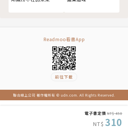
36 二枚腰的逆轉力
所；在要求團隊努力工作之外，要能營造愉快的工作氛
37 小心好部屬的「燈下黑」現象
圍，維持高昂士氣；要避免團隊活在舒適圈中，必要時
38 當團隊超過三十個人以後……
要迫使團隊能夠創新；領導者不能只注意到團隊中少數
39 沒有人會珍惜人人可得的福利
傑出的工作者，也要關心默默付出的員工。
40 如何讓主管全力省錢，努力賺錢
Readmoo看書App
第六章 如何做事
如何做事
41 做事之前，思考多一點
42 沒有權力能做事嗎？
執行長最重要就是要帶領團隊做事、經營出好的結果。
43 做絕對有把握的事
要做事，就要做對事，要做對事，思慮就要清晰周延；
前往下載
44 重大事件請在第一時間告訴我
執行時會面臨各種狀況，就算沒有權力，也要有方法能
45 創新需要容錯空間
完成。執行長要塑造一個能容許犯錯的環境，才能推動
46 做了會上天，不做會死人
創新；更要能有效掌握公司的營運實況，要隨時盯著儀
聯合線上公司 著作權所有 © udn.com. All Rights Reserved.
47 全年業績如何重估
表板。
48 理想的年度工作節奏
電子書定價
NT$ 450
49 每天盯著儀表板
如何帶人、用人
310
NT$
第七章 如何帶人、用人