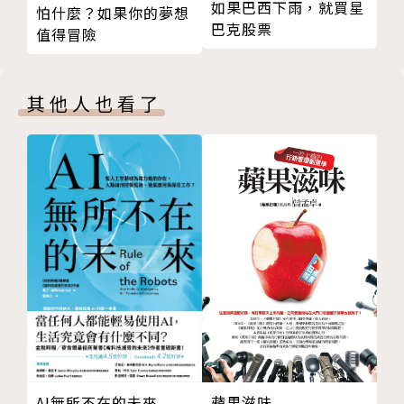
如果巴西下雨，就買星
怕什麼？如果你的夢想
22 絕對有效益才做，絕對不能省才花
巴克股票
值得冒險
23 今天透支成果，問題留給明天
領導者對業績都有追求，因此要知道如何賺錢、靠誰賺
24 結束前調整三年
錢，對業績的追求，要會踩油門，也要會踩煞車。遇到
第四章 如何管理
困境時，要能知道如何調整、如何改善，從沒有路中，
其他人也看了
25 主管應兼負稽核之責
走出一條路來。領導者要知道如何回饋團隊，了解自己
26 在公開場合，主管要有當眾認錯的勇氣
該做什麼、不該做什麼，才能讓公司長期穩定地獲利。
27 一切都是主管的錯
28 成熟的好主管應是「懶螞蟻」
如何管理
29 每家公司都有三多
30 所有的決定都是判例
管理是非常細瑣的工作，從人、到事、到流程，領導者
31 每一季做一次當面檢視
都必須面面俱到。領導者也會犯錯，一但犯錯，要能知
32 好老闆變成全公司人緣最差的人
道如何修正，並立即修正，要懂得自我檢討。
第五章 如何建團隊
33 就讓二十五歲以下的年輕人去做吧！
如何建團隊
34 關鍵時刻，挺身而出
35 有一個沒有用的人，不如沒有
團隊與組織是企業經營的第一要務。人才必須適才適
AI無所不在的未來
蘋果滋味