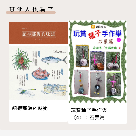
Style生活空間設計提
孕婦產後運動注意事項
案
其他人也看了
坐月子無需太多清規戒律
坐月子，新、老觀點大碰撞
「坐月子」就是1個月嗎？
產後百天內不能同房
洋媽媽產後為何不用坐月子？
月子飲食的新、舊觀念大PK
產後中藥護膚法
產後第一、二週不宜大補特補
坐月食物禁忌
孕婦產後合理膳食
最有利於產婦身體恢復的食物
媽媽抗衰老需要的營養飲食
記得那海的味道
玩賞種子手作樂
月子裡不能吃的四種食物
〈4〉：石栗篇
坐月子能吃水果嗎？
月子期間注意喝水方法