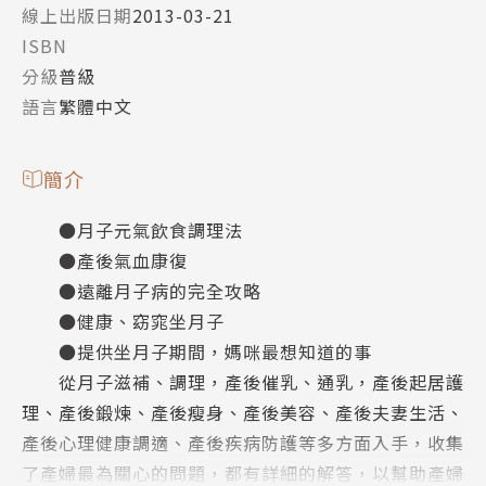
線上出版日期
2013-03-21
ISBN
分級
普級
語言
繁體中文
簡介
●月子元氣飲食調理法
●產後氣血康復
●遠離月子病的完全攻略
●健康、窈窕坐月子
●提供坐月子期間，媽咪最想知道的事
從月子滋補、調理，產後催乳、通乳，產後起居護
理、產後鍛煉、產後瘦身、產後美容、產後夫妻生活、
產後心理健康調適、產後疾病防護等多方面入手，收集
了產婦最為關心的問題，都有詳細的解答，以幫助產婦