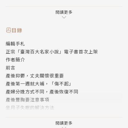
輕鬆度過產後這段特殊時期，使身體恢復到健康狀態，
變得更加美麗、光彩照人。
閱讀更多
目錄
編輯手札
正宗「臺灣百大名家小說」電子書首次上架
作者簡介
前言
產後抑鬱，丈夫關懷很重要
產後第一週就大補，「傷不起」
產婦分娩方式不同，產後恢復不同
產後豐胸要注意事項
坐月子失眠的解決方法
這些產後禁忌不可忽略
新媽媽如何減輕月子疼痛？
閱讀更多