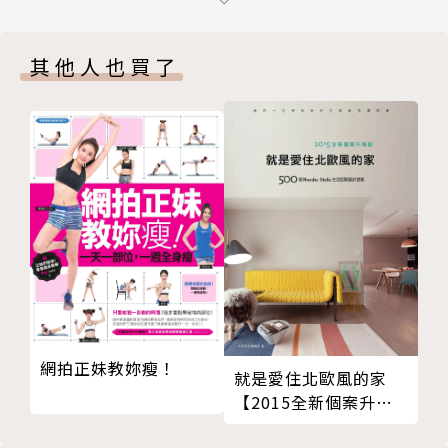
催乳不當，媽媽寶寶都受傷
護理專家推介：產後催乳湯
其他人也買了
坐月子洗澡注意事項
坐月子裡，睡眠品質差怎麼辦？
產後月子病──產後風濕治療及注意事項
6種月子病孕婦要小心
「月子病」種種隱患，擺脫月子病
坐月子養生：四種方法讓新媽咪清爽坐月子
夏天坐月子的注意事項
坐月子能上網嗎？
坐月子不注意或引發後遺症
坐月子解決疼痛有妙招
夏天坐月子，７個穿衣注意事項
網拍正妹教妳瘦！
坐月子期間，清洗乳房的方法
就是愛住北歐風的家
【2015全新個案升級
有了寶寶，還能做愛做的事嗎？
版】：500個Nordic
生完孩子，多久來月經？