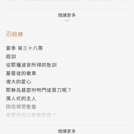
從未被平反。1991年在上海因病去世。
閱讀更多
本書特色
王明道自1927年起創辦《靈食季刊》至1955年。這季
目錄
刊是王明道對中國教會的一項重要貢獻，曾促進不少信
夏季 第三十八冊
徒對中國保守派神學思想的認識。
經訓
從出版以來幾乎全由他一人來製作，撰文、編輯、印
從耶羅波安所得的敎訓
刷、看樣、校對皆是獨力執行，然後與妻子打包付郵。
基督徒的徽章
季刊的內容很豐富，有聖經真理（節錄經文刊登）、創
偉大的愛心
作（釋經、講道、專文、見證、故事、隨感錄等）、譯
耶穌爲甚麼吩咐門徒買刀呢？
作（專文、小說、短文精選、詩等）與詩歌等。
僕人式的主人
1928年，季刊開始出版單行本，遍銷全國二十八省，
因信領受聖靈
在信徒中頗有影響。
基督徒可以看電影麼？
偉大的模範
內容簡介
特別快車爲甚麼在車站停留這麼久呢？
閱讀更多
王明道自1927年起創辦《靈食季刊》至1955年。這季