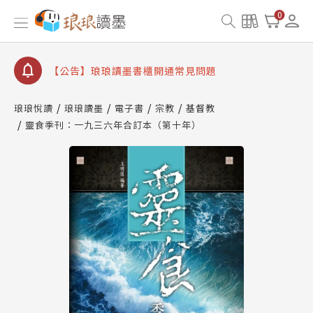
【公告】因 Readmoo 讀墨系統維護中，本站同步暫
0
停部分閱讀服務
【公告】琅琅讀墨數位閱讀資產合併與書櫃開通申請
【公告】琅琅讀墨書櫃開通常見問題
【公告】琅琅讀墨 3 分鐘完成書櫃開通與資產合併申
請圖文教學
琅琅悅讀
琅琅讀墨
電子書
宗教
基督教
【公告】琅琅書店服務升級重要說明及資產合併結果
靈食季刊：一九三六年合訂本（第十年）
查詢
【公告】因 Readmoo 讀墨系統維護中，本站同步暫
停部分閱讀服務