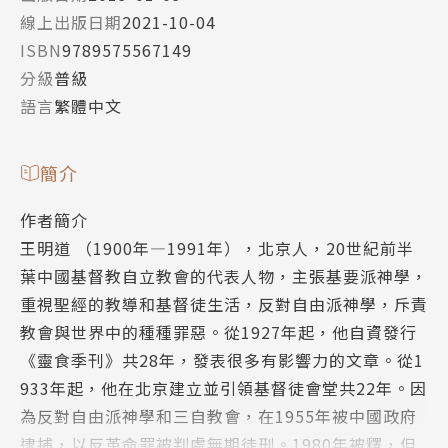
線上出版日期
2021-10-04
ISBN
9789575567149
分級
普級
語言
繁體中文
簡介
作者簡介
王明道 （1900年—1991年），北京人，20世紀前半
葉中國基督教自立教會的代表人物，主張基要派神學，
重視聖經的教導和基督徒生活，反對自由派神學，斥責
教會與世界中的種種罪惡。從1927年起，他自資發行
《靈食季刊》共28年，發表很多有影響力的文章。從1
933年起，他在北京建立並引領基督徒會堂共22年。因
為反對自由派神學和三自教會，在1955年被中國政府
逮捕，以反革命罪被判處無期徒刑。1980年被釋，但