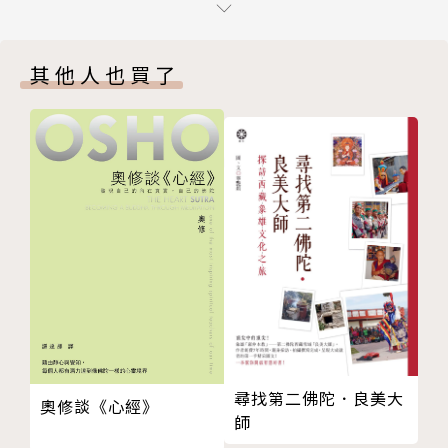
編者的消息
刊是王明道對中國教會的一項重要貢獻，曾促進不少信
靠主勝敵（詩）（附譜）
徒對中國保守派神學思想的認識。
其他人也買了
秋季 第三十九冊
從出版以來幾乎全由他一人來製作，撰文、編輯、印
經訓
刷、看樣、校對皆是獨力執行，然後與妻子打包付郵。
給今日敎會的一個嚴重的警告
季刊的內容很豐富，有聖經真理（節錄經文刊登）、創
受人誤會
作（釋經、講道、專文、見證、故事、隨感錄等）、譯
從摩西所得的敎訓
作（專文、小說、短文精選、詩等）與詩歌等。
浮淺的熱誠
《靈食季刊》其中大部分內容都由他親自執筆，除聖經
信望愛
基本要道和講道信息外，還有關於基督徒生活，以及護
臨近卻不認識
教等方面的文章，特別對教會中那些受西方自由主義神
今日敎會中一件極得罪神的事
學影響的「不信派」的抨擊，不遺餘力，為真理的道竭
談談歌詩班
力爭辯。1928年，季刊開始出版單行本，遍銷全國二
編者的消息
十八省，在信徒中頗有影響。
奉獻一切（詩）（附譜）
此刊物的宗旨：引領迷失之羊，堅固信徒之信仰，解釋
尋找第二佛陀．良美大
奧修談《心經》
冬季 第四十冊
得勝之途徑、成聖之要義，以導信徒走進完全之域，為
師
經訓
基督預備清潔之婦，自神所賜吾人之寶庫（聖經）中取