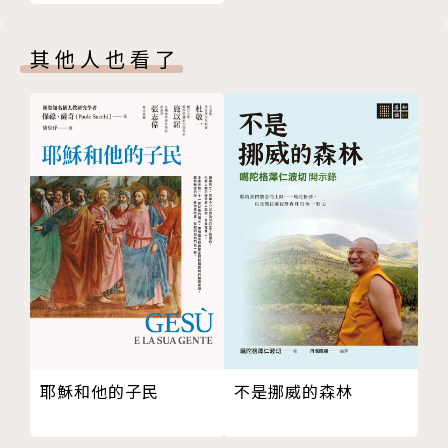
從以利沙所得的敎訓
得各種屬靈之食物按時分與神家（教會）中之眾人。
忠告敎會中的領袖
其他人也看了
喜樂的早晨
耶穌究竟用多少餅使五千人喫飽了呢？
一個貴重的見證
强盜也說憑良心
信的人有永生
以迦博
花貓的故事
榮耀呢？羞辱呢？
一樣神所憎惡的事
奇怪的事！
新約漢文譯本中當改正的一些地方
轉瞬十年
耶穌和他的子民
不是挪威的森林
編者的消息
十架旌旗（詩）（附譜）