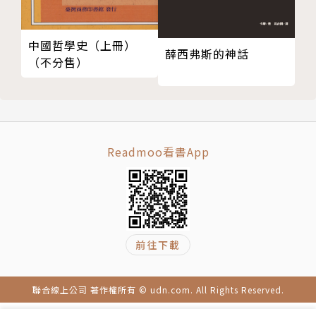
結構性問題讓雙方漸行漸遠
鄭麗君（青平台基金會董事長）
考量國家利益
蕭新晟（國家寶藏發起人）
中國哲學史（上冊）
薛西弗斯的神話
美中關係轉變關鍵：中國崛起並挑戰美國
（不分售）
戰略三角是「等邊三角形」嗎？
談「戰略三角」理論如何（不）適用
認識戰略三角
作者簡介
中美等距、等邊交往？戰略三角的盲點
Readmoo看書App
濫用戰略三角的疑美論者
作者：US Taiwan Watch：美國台灣觀測站
美中等距論點的目的
因深感一般大眾普遍欠缺取得美國政治即時訊息的管
第五章 了解全球最大的政府機構
道，且因語言隔閡、資訊不對等問題而有諸多誤解，2
美國各界如何看待台灣？
017年由一群關心台美關係的留學生及台美人（Taiwa
國會
nese Americans）提出的關注台美議題、促進台美關
前往下載
行政單位
係的公民外交專案發展而來，原名為「美國國會台灣觀
美國情報體系
測站」，於g0v「公民科技獎助金」提案並獲獎，發展
民間團體
聯合線上公司 著作權所有 © udn.com. All Rights Reserved.
至今成為非營利組織。美國台灣觀測站起先專門關注美
新聞媒體
國國會的台灣相關動態，後來持續擴展「守備範圍」，