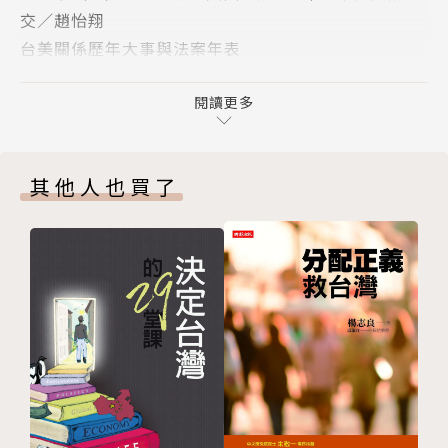
交／趙怡翔
● 台灣是中美關係的重要槓桿
台美關係歷年大事與法案年表
《為什麼我們要在意美國？》明白指出，台灣是中美關
第一部 美國 vs. 台灣
係的重要槓桿，不該小看自己。我們不像某些論點稱的
第一章 眾所皆知卻罕為人知——台美外交簡史
閱讀更多
那樣弱小、無力，無論是在戰略位置還是擁護民主、自
雷根－老布希時期（1981-1993）：以抑制蘇聯為第
由的價值上，都有自身獨特的地位。更重要的是，是台
一優先
灣人必須在這樣紛紛擾擾、凶險擺盪的處境中，尋得對
其他人也買了
柯林頓－小布希（1993-2009）：大起大落
自我的定義、確立自信。
歐巴馬－川普（2009至今）：台美的峰迴路轉
從斷交走到今天，不簡單的台美關係
各界好評
第二章 「一中」各表？——美國的「一中政策」
★蕭美琴（台灣駐美國大使）：「用心介紹各層面的台
中國的「一中原則」vs.美國的「一中政策」
美關係，以及從美國觀點描繪對台灣的觀察，相信將能
美國一中政策的重要元素
提供讀者更寬廣的視野。」
突破一中政策？
★范琪斐（資深媒體人）：「我的心得只有四個字：寫
台灣怎麼看美國一中政策？
得真棒！」
各國怎麼看「一中政策」？
★王宏恩（內華達大學拉斯維加斯分校政治系助理教
思索台灣的「一中」立場
授）：「一本以台灣視角出發，觀察與詮釋美中台關係