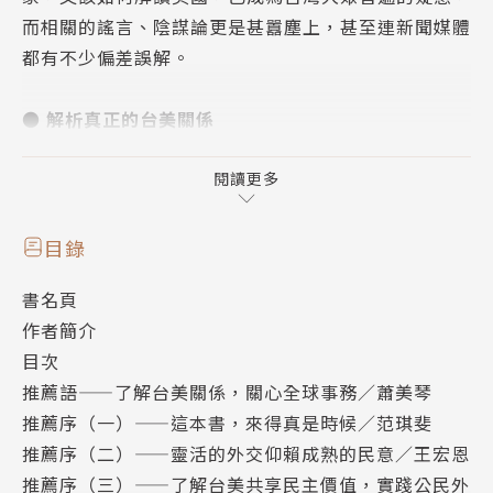
而相關的謠言、陰謀論更是甚囂塵上，甚至連新聞媒體
都有不少偏差誤解。
● 解析真正的台美關係
長期關注美中台關係的「US Taiwan Watch：美國台
灣觀測站」在《為什麼我們要在意美國？》一書中，詳
閱讀更多
解美中台關係的演變，以及美國基於什麼樣的原因，對
台灣來說至關重要。他們指出，現今諸多對台美關係的
目錄
誤判，來自於對美國政治，甚至是國會架構的不解，而
書名頁
唯有先具備對美國政府運作的基本概念，才能真正明白
作者簡介
台灣在美中關係、國際關係中的位置。本書分析許多永
目次
不退燒的熱門議題，包括討論熱烈的一中政策、戰略三
推薦語——了解台美關係，關心全球事務／蕭美琴
角、《台灣關係法》、六項保證、軍購、美豬進口、科
推薦序（一）——這本書，來得真是時候／范琪斐
技產業鏈等，從制度、運作、政治與經濟考量，闡明台
推薦序（二）——靈活的外交仰賴成熟的民意／王宏恩
灣的現況以及未來的可能發展方向。
推薦序（三）——了解台美共享民主價值，實踐公民外