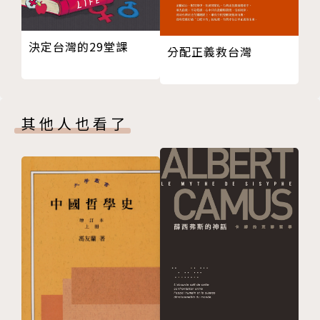
第三章 美國人在想什麼？
的書……整理了與台灣相關的各法案、台美外交大事記
美國怎麼看中國
與遊說團體，以及美國考量台灣的各種方式，大大補充
決定台灣的29堂課
分配正義救台灣
從一廂情願到幻想破滅
了現有教學內容與視角的不足之處。」
自由與保守：區分美國的兩大意識形態
★趙怡翔（前台灣駐美國代表處政治組組長、美國安全
華府政界人士看待中國的五種類型
戰略暨國際研究中心兼任研究員）：「美國台灣觀測站
認清利益所在，更能夠交朋友
出版的《為什麼我們要在意美國？》，仔細分析了台美
其他人也看了
美國「戰略模糊」的三個層次
歷史演變、美中關係轉折，以及台美的各項合作項目，
美國「戰略模糊」到底模糊了什麼？
是每位關心台灣外交、台美關係的人必看的一本書，也
嚇阻中國
是必上的一堂政治、外交、國際、自我認知的課。」
戰略模糊大辯論
戰略模糊往戰略清晰移動？
▍絕讚推薦
台灣人應該怎麼看？
百靈果News
第四章 中美關係大轉折
沈伯洋（台灣民主實驗室理事長）
中美關係為何大轉變？
林昶佐 Freddy(立法委員／閃靈主唱）
美中衝突的系統性原因
許菁芳（多倫多大學政治學博士）
中美關係轉變的三條軸線
蔡依橙（陪你看國際新聞創辦人）