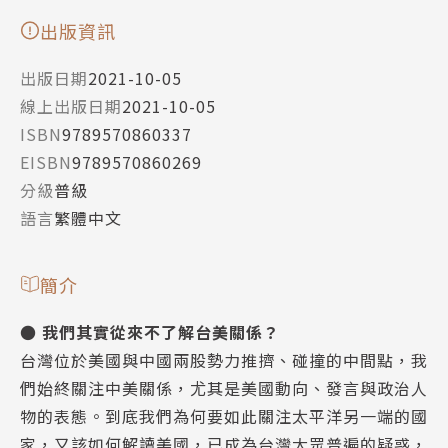
出版資訊
出版日期
2021-10-05
線上出版日期
2021-10-05
ISBN
9789570860337
EISBN
9789570860269
分級
普級
語言
繁體中文
簡介
● 我們其實從來不了解台美關係？
台灣位於美國與中國兩股勢力推擠、碰撞的中間點，我
們始終關注中美關係，尤其是美國動向、發言與政治人
物的表態。到底我們為何要如此關注太平洋另一端的國
家，又該如何解讀美國，已成為台灣大眾普遍的疑惑，