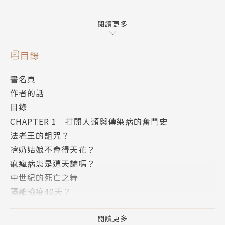
你知道……
★ 黑死病大流行，是藝術畫中「死亡之舞」的啟
閱讀更多
蒙？
★ 順水傳播的霍亂，開啟了現代公共衛生的觀
目錄
念？
書名頁
★ 拿破崙竟是靠傳染病打勝仗？
作者的話
★小兒麻痺曾是爸媽最可怕的夢靨？
目錄
★ 當年「勤洗手」的提倡者，竟然被送進精神病
CHAPTER 1 打開人類與傳染病的奮鬥史
院？
法老王的詛咒？
★ 除了新冠肺炎，數十年前臺灣已經是瘧疾防疫
擠奶姑娘不會得天花？
全球模範生？
痲瘋病患是遭天譴嗎？
★ 疫苗是怎麼發明出來的？
中世紀的死亡之舞
★ 從死裡走一遭的康復者，可以捐血救別人嗎？
隔離檢疫40天？
★ 傳染病也有金字塔，重症病人竟只是冰山一
「伊姆村」傳奇
角？
霍亂全球大流行
閱讀更多
★ 數學課學到的等比級數，竟可以用來計算傳染