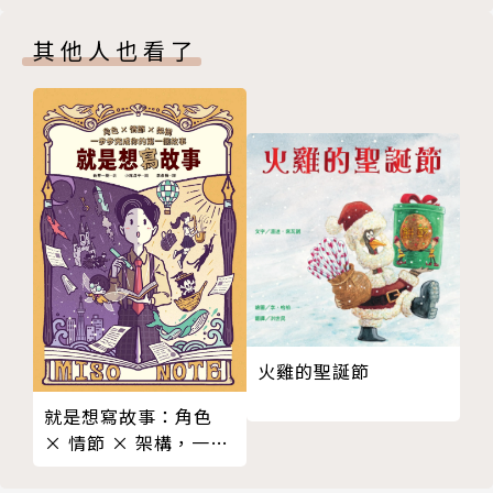
如何解決水傳染？
其他人也看了
不讓水成為萬病之源
《小大人的公衛素養課》一書由曾被紐約時報盛讚
蟲蟲危機
為「臺灣疫戰祕密武器」、全球知名流行病學專家的
不只人傳人，動物也會傳給人
前副總統陳建仁院士，偕同人氣兒童科普作家胡妙芬
為什麼又是蝙蝠？
共同撰寫，期待透過簡明易懂的文字，具設計感又講求
21 世紀的防疫挑戰
科學正確性的圖像，帶領所有青少年及陪同閱讀的師長
CHAPTER 3 傳染病防疫大作戰
與家長，共同上一堂淺顯易懂紙上防疫素養課，藉此循
不可不知的傳染動力學
序漸進建立流行病學與預防醫學的裝備知識。讓我們一
越過危險地帶！
起以正確的科學認知，迎戰所有隱身的未知病原體，期
防疫形同作戰
待有一天全世界人類能解決共同的問題。
誠實為上策的疫情調查
請離我遠一點！
◎由淺入深四堂課，裝備好公共衛生基礎知識與素
火雞的聖誕節
我是不是確診了？
養
就是想寫故事：角色
哪一個小鎮適合「普篩」？
● Chapter 1 打開人類與傳染病的奮鬥史
× 情節 × 架構，一步
什麼是疫苗？
在人類的歷史上，可怕的傳染病曾經使得民族滅
步完成你的第一個故事
誰已經擁有免疫力？
亡、國家衰敗，就連一國之君，舉凡如神一般的法老王