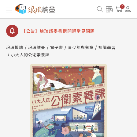
【公告】因 Readmoo 讀墨系統維護中，本站同步暫
0
停部分閱讀服務
【公告】琅琅讀墨數位閱讀資產合併與書櫃開通申請
【公告】琅琅讀墨書櫃開通常見問題
【公告】琅琅讀墨 3 分鐘完成書櫃開通與資產合併申
請圖文教學
琅琅悅讀
琅琅讀墨
電子書
青少年與兒童
知識學習
【公告】琅琅書店服務升級重要說明及資產合併結果
小大人的公衛素養課
查詢
【公告】因 Readmoo 讀墨系統維護中，本站同步暫
停部分閱讀服務