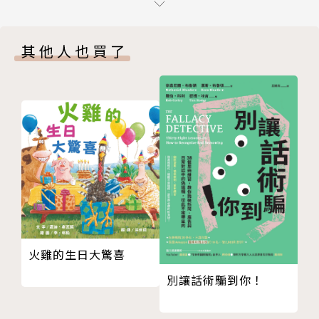
媽媽們的救星
人數？
對抗細菌大作戰
★ 什麼時候才適合施行普篩呢？
其他人也買了
瘧疾造就了世界各國版圖？
★ 篩檢後所出現的陽性、陰性、偽陽性、偽陰
凶手原來是蚊子！
性，到底是怎麼回事？
爸爸媽媽的噩夢
★ 一場疫情改變了全世界，在後疫情時期，人們
恐怖傳染病在臺灣銷聲匿跡
又該怎麼生活呢？
CHAPTER 2 傳染病的基本觀念
小心！病原體來作亂
2019年底，COVID-19席捲而來，為全世界帶來前
生活中最常見的病原體
所未有的衝擊。這是一場看不見敵人的奮戰，需要各國
病原體溜進體內了！
政府的各項防疫措施和物資管控，以及全民的配合。
病原體對人體的攻防戰
流行大不同！
然而，這也是一場看不見盡頭的戰爭，不論是迎戰
不是每個人都會發病
COVID-19這個超強大病毒，以及後續更多可怕的變種
火雞的生日大驚喜
保持距離以策安全
病毒，還有未來不知何時又會再引爆的其他流行傳染
別讓話術騙到你！
從空氣吸入的致病危機
病。在後疫情時代，所有人都需要建立更完善的流行病
水和食物也會帶來傳染病
學、公衛概念和防疫知識。