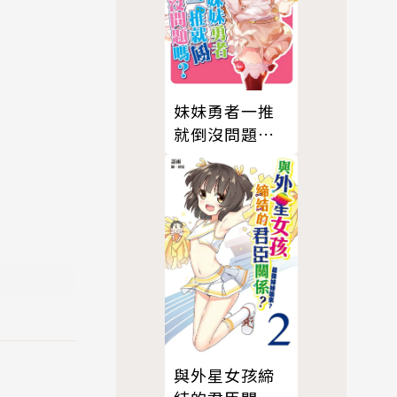
妹妹勇者一推
就倒沒問題
嗎？(02)
與外星女孩締