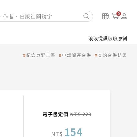
0
琅琅悅讀
琅琅原創
紀念東野圭吾
申請資產合併
查詢合併結果
電子書定價
NT$ 220
154
NT$