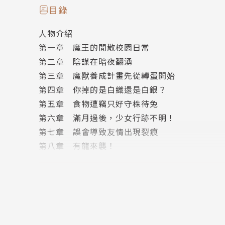
作者簡介
目錄
人物介紹
雪翼
第一章 魔王的閒散校園日常
第二章 陰謀在暗夜翻湧
時間過得也太快了吧，距第一部作品上市的時間
第三章 魔獸養成計畫先從轉蛋開始
第四章 你掉的是白織還是白銀？
繪者簡介
第五章 食物遭竊只好守株待兔
第六章 滿月過後，少女行跡不明！
泱泱大國
第七章 誤會導致友情出現裂痕
第八章 有龍來襲！
初次見面，我喜歡海洋跟咖啡因
尾 聲
版權頁