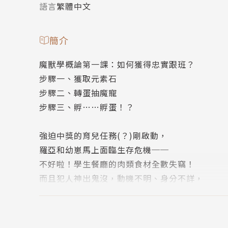
語言
繁體中文
簡介
魔獸學概論第一課：如何獲得忠實跟班？
步驟一、獲取元素石
步驟二、轉蛋抽魔寵
步驟三、孵……孵蛋！？
強迫中獎的育兒任務(？)剛啟動，
羅亞和幼崽馬上面臨生存危機──
不好啦！學生餐廳的肉類食材全數失竊！
而且犯人神出鬼沒，動機不明、身分不詳，
很有可能根本不是人類……？！
可惡的小偷，把肉還來啊啊啊ヽ(#`Д´)ﾉ