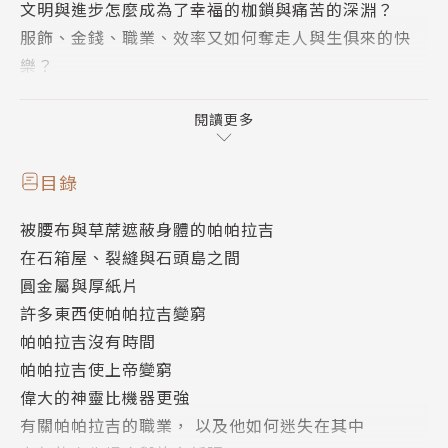
文明與進步怎麼成為了幸福的枷鎖與痛苦的深淵？
服飾、金錢、職業、效率又如何奪走人與生俱來的快
樂？
比起宗教，其實金錢才是唯一信仰；對擁有物品與房舍
閱讀更多
無比執著；認為腦袋裡的東西才是最崇高的，卻沒想過
思想也是一種病；把電影中虛妄人生當成自己的，放棄
目錄
了真實的生活。我們稀鬆平常的生活，在南太平洋的酋
被腰布與草蓆遮蔽身體的帕帕拉吉
長杜亞比眼中竟是如此荒謬。
在石箱屋、裂縫與石頭島之間
圓金屬與厚紙片
南太平洋的酋長杜亞比遊歷歐洲後，對所謂進步的文明
許多東西使帕帕拉吉變窮
人（帕帕拉吉，即薩摩亞語中的白人）不同的生活方式
帕帕拉吉沒有時間
與想法，產生了許多困惑及價值衝突，並分享給他的族
帕帕拉吉使上帝變窮
人。
偉大的神靈比機器更強
有關帕帕拉吉的職業， 以及他如何迷失在其中
這些關於金錢、職業、衣著、信仰的反思與洞見，並非