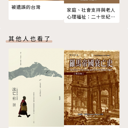
楊宗翰｜空屋筆記
被遺誤的台灣
家庭、社會支持與老人
林冠廷｜Youtuber「台客劇場」導演
心理福祉：二十世紀末
謝昕璇｜世界旅行冒險家CC（https://www.faceboo
的台灣經驗
k.com/ccisatroublemaker）
推薦
其他人也看了
《帕帕拉吉》一書從人類物質生活的無度追求、精神生
活的虛妄等方方面面都加以質疑，有的只是跳出此山中
的疏離效果，也許可以理解為文化差異產生的荒謬。但
更多的是觸及西方文化本質矛盾的一針見血。——廖偉
棠
作者簡介
埃利希‧薛曼（Erich Scheurmann, 1878-1957）
德國作家、畫家，一九七八年生於德國漢堡，十九歲時