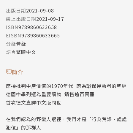
出版日期
2021-09-08
線上出版日期
2021-09-17
ISBN
9789860633658
EISBN
9789860633665
分級
普級
語言
繁體中文
簡介
席捲批判中產價值的1970年代 蔚為環保運動者的聖經
德國中學列選為重要讀物 銷售逾百萬冊
首次德文直譯中文版問世
在我們認為的野蠻人眼裡，我們才是「行為荒謬、處處
犯傻」的那群人