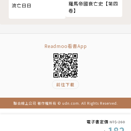
徒步漫遊德國。年少時於漢堡與紐倫堡就讀藝術學校，
羅馬帝國衰亡史【第四
流亡日日
卷】
一九ＯＯ年進入慕尼黑藝術學院。
一九Ｏ三年起遷至南德邊境之波登湖，與年紀相仿的德
國作家赫曼‧赫塞（Hermann Hesse）結識。一九一
四年，柏林出版商請薛曼書寫南太平洋的故事。薛曼旅
Readmoo看書App
行至薩摩亞群島，該群島的西半部為德國殖民地；一九
一五年從薩摩亞群島旅行至美國，在那裡寫下流傳後世
的《帕帕拉吉》。
其文學作品自一九一一年發表以來共有十四 部，主題
前往下載
多圍繞於南太平洋薩摩亞群島，其中以《帕帕拉吉》為
薛曼的文學代表作。
聯合線上公司 著作權所有 © udn.com. All Rights Reserved.
譯者簡介
電子書定價
NT$ 260
182