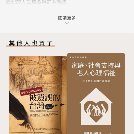
虛幻的人生場合與許多紙張
要號召現代人拋棄文明回歸原始，而是藉由他的觀察，
思想是一種嚴重的病
讓我們重新思考身為人類生活真正的幸福究竟是什麼。
帕帕拉吉要拖我們進入他的黑暗
閱讀更多
劃破天空的人──《帕帕拉吉》譯後記／彤雅立
這部出版於一九二Ｏ年的作品，在一九六Ｏ至七Ｏ年代
【評帕帕拉吉】假如「文明人」是人類學觀察對象／廖
的反中產階級浪潮中，引起廣大迴響，並蔚為環保運動
其他人也買了
偉棠
者的聖經，德國中學也選為重要讀物。已翻譯成多國語
言，並銷售全球逾百萬冊。
出版百年後，這本書仍舊像一面映照「文明人」的鏡
子，今天的我們，也可以在鏡中看見自己。
名人推薦
作家廖偉棠專文導讀
吳晟｜詩人