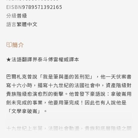
EISBN
9789571392165
分級
普級
語言
繁體中文
簡介
★法語翻譯界泰斗傅雷權威譯本
巴爾札克曾說「我是筆與墨的苦刑犯」，他一天伏案書
寫十六小時，描寫十九世紀的法國社會中，資產階級對
貴族階級愈演愈烈的衝擊。他曾發下豪語說：拿破崙用
劍未完成的事業，他要用筆完成！因此也有人說他是
「文學拿破崙」。
十九世紀上半葉，法國社會動盪，貴族和底層階級之間
處於緊張狀態，底層人民由於生活貧苦，只得想方設法