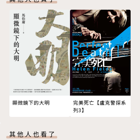
蓋公寓，然而，兩個女兒甚至連父親的葬禮都沒來參
加。
巴爾札克以兩條主線闡釋金錢對人性造成的罪惡，一邊
是拉斯帝涅為了追求名利而一步步沉淪的掙扎過程，另
一邊則是高老頭一再以金錢換取女兒的親情終究絕望以
終的父愛，使小說讀來令人膽戰心驚、低迴不已。
「不管人家把上流社會說得怎麼壞，你相信就是！
沒有一個諷刺作家能寫盡隱藏在金銀財寶底下的醜
惡。」
完美死亡【盧克警探系
顯微鏡下的大明
列3】
作者簡介
其他人也看了
巴爾札克（Honoré de Balzac, 1799-1850）