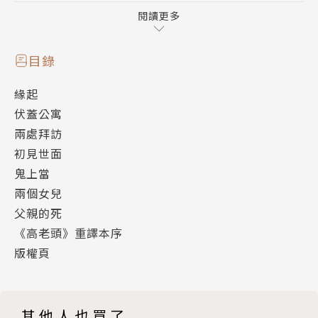
往上爬，以便寄生上流。
閱讀更多
一個夫家姓伏蓋的老婦人，四十年來在巴黎經營著一家
目錄
包吃包住的出租公寓，這家外表和裡面的住客一樣灰舊
緣起
陰暗、破落衰敗的公寓，男女老少，一律招留。可是幾
伏蓋公寓
十年來也罕有女客寄宿，而且非要家裡給的生活費少得
兩處拜訪
可憐，才能使一個年輕男子住到這裡來。一八一九年，
初見世面
大學生拉斯蒂涅從鄉下來到巴黎求學，就寄住在伏蓋公
鬼上當
寓裡。經過精心謀畫，拉斯蒂涅結識了另一租客高老頭
兩個女兒
的小女兒，並成為她的情人，藉此獲得了進入上流社會
父親的死
的入場券。
《高老頭》重譯本序
版權頁
高老頭早年靠賣麵條起家，妻子早逝，他全部的愛就都
給了兩個女兒。他傾其所有，為女兒置辦體面的嫁妝，
讓大女兒得以成為伯爵夫人，小女兒也嫁給銀行家。他
其他人也買了
用金錢收買女兒的愛，散盡家產到最後只能隻身搬進伏