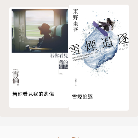
用筆征服了全世界的文學大師，被譽為「法國小說之
父」。
在巴爾札克書房裡放置了一座拿破崙的塑像，據傳，巴
爾札克刻字其上，表明心志：拿破崙用劍未完成的事
業，他要用筆完成！
年輕時學習過法律，經商屢次失敗，後來一頭栽進文學
創作，二十餘年筆耕不輟，寫出了九十餘部作品，兩千
四百多個典型形象，合稱《人間喜劇》，對世界文學的
若你看見我的悲傷
雪煙追逐
發展和人類進步產生了巨大影響。
《高老頭》和《歐也妮．葛朗臺》，因為寫透了金錢和
人性的本質，被譽為經典中的經典，不可不讀的名著。
巴爾札克與莎士比亞、托爾斯泰是「人類為自己建立的