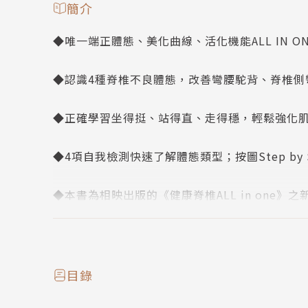
簡介
◆唯一端正體態、美化曲線、活化機能ALL IN O
◆認識4種脊椎不良體態，改善彎腰駝背、脊椎側
◆正確學習坐得挺、站得直、走得穩，輕鬆強化
◆4項自我檢測快速了解體態類型；按圖Step by
◆本書為相映出版的《健康脊椎ALL in one》
身體莫名的痠痛困擾著你嗎？
目錄