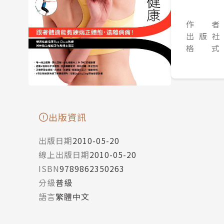
作 者
出 版 社
格 式
出版資訊
出版日期
2010-05-20
線上出版日期
2010-05-20
ISBN
9789862350263
分級
普級
語言
繁體中文