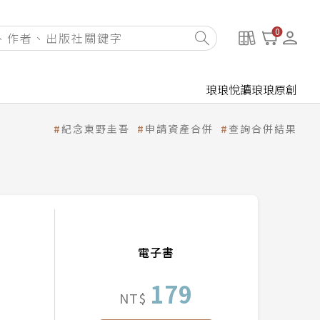
0
琅琅悅讀
琅琅原創
紀念東野圭吾
申請資產合併
查詢合併結果
電子書
179
NT$