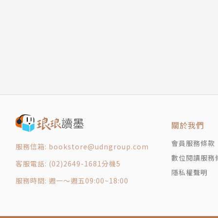
「三十歲前的身體健康看體質，三十歲後的身體
健康的憂慮，或是否有體態上的困擾，你將可以
防保健知識，你可以藉此幫助自己及他人，找出
由體適能專家，為東方人的不良體態，量身訂作
美化身體曲線，提升身體的機能！常常做更能維持良
關於我們
會員服務條款
服務信箱: bookstore@udngroup.com
【專業推薦】
數位閱讀服務
客服電話: (02)2649-1681分機5
隱私權聲明
◎「人類是唯一站立行動的動物，所以人的脊椎
服務時間: 週一～週五09:00~18:00
常的曲線，環繞在脊椎四周的肌肉會失去平衡，
本適合一般人與病友閱讀的脊椎運動指導書，終於