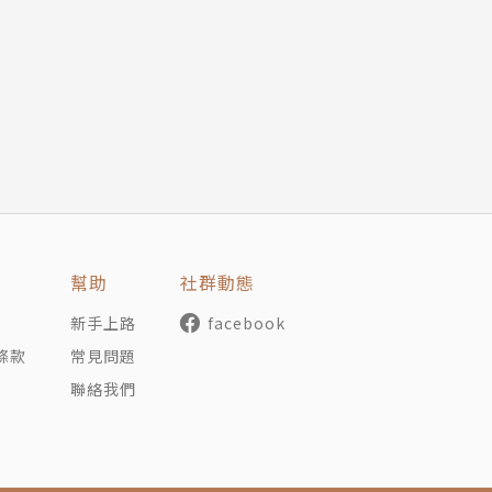
健康靠保養」，真是一點也沒錯，無論你是否是天生麗質難自
在本書中找到問題的答案。這本書提供了任何年齡層的讀者一
並且改正體態問題，以維持身體健康。
結合東西方運動精髓的脊椎保健運動，除了可以幫助你端正體
好體態，向病痛說Bye-bye！
幫助
社群動態
新手上路
facebook
條款
常見問題
聯絡我們
所承受的重量也特別的重，如果站立、坐臥、行走時，脊椎無
日久將會出現腰痠背痛、器官功能退化的情形。多年來一直在
問世了！」～台灣脊骨矯治醫學會理事長 汪作良博士