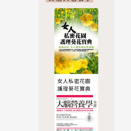
環。
女人私密花園
！》透過圖
護理葵花寶典
概念出發，