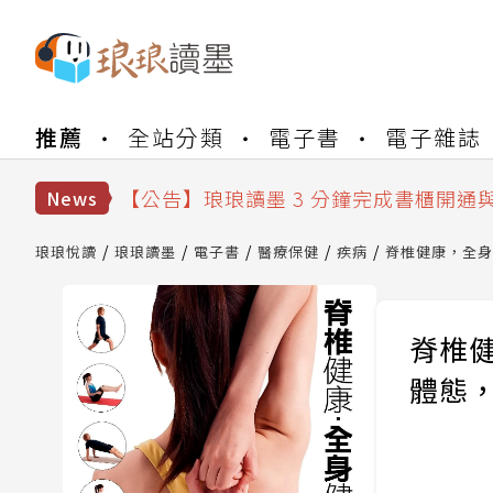
【公告】琅琅書店服務升級重要說明及
推薦
全站分類
電子書
電子雜誌
【公告】琅琅讀墨數位閱讀資產合併與
【公告】琅琅讀墨書櫃開通常見問題
【公告】琅琅讀墨 3 分鐘完成書櫃開通
News
【公告】琅琅書店服務升級重要說明及
【公告】琅琅讀墨數位閱讀資產合併與
琅琅悅讀
琅琅讀墨
電子書
醫療保健
疾病
脊椎健康，全身
脊椎
體態