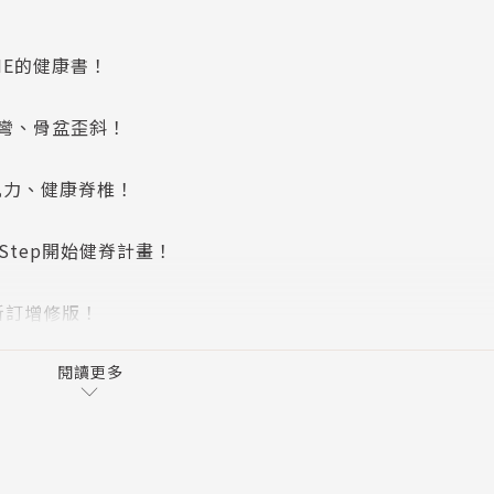
NE的健康書！
彎、骨盆歪斜！
肌力、健康脊椎！
 Step開始健脊計畫！
之新訂增修版！
閱讀更多