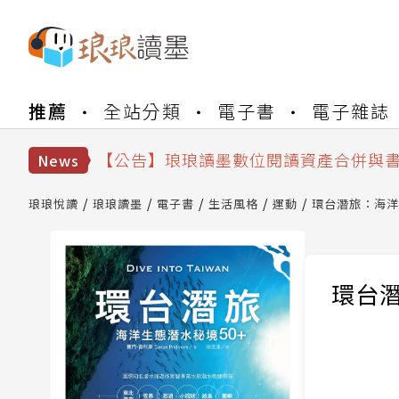
【公告】琅琅書店服務升級重要說明及
推薦
全站分類
電子書
電子雜誌
【公告】因 Readmoo 讀墨系統維護
【公告】琅琅讀墨數位閱讀資產合併與
【公告】琅琅讀墨書櫃開通常見問題
News
【公告】琅琅讀墨 3 分鐘完成書櫃開通
【公告】琅琅書店服務升級重要說明及
琅琅悅讀
琅琅讀墨
電子書
生活風格
運動
環台潛旅：海洋
【公告】因 Readmoo 讀墨系統維護
環台潛