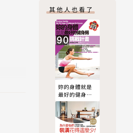
其他人也看了
可輕鬆將潛
在飲食、生
重視海洋保
隨著近幾年
妳的身體就是
的同時，將
最好的健身
房．90天挑戰
計畫（附贈自
我挑戰成功日
誌）