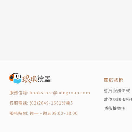
《上台的技術》、《教學的技術》、《工作與生活
台式潛水
漣漪人文化基金會創辦人 朱平、陳郁敏
潛水季節一覽
老爺酒店集團執行長 沈方正
潛水事前準備
知名水下攝影師 京太郎（Kyo Liu）
安全潛水守則
交通部觀光局副局長 周廷彰
放流潛水與水面安全
兩岸知名上市公司財報職業講師 林明樟（MJ）
守護我們的海洋
專業潛水教練 陳琦恩
潛水緊急聯絡資訊
《海洋台灣：大藍國土紀實》作者 黃佳琳（黃小
致謝
風尚旅行總經理 游智維
重要人物
關於我們
熱情推薦
(依姓名筆劃排列)
會員服務條款
服務信箱: bookstore@udngroup.com
數位閱讀服務
客服電話: (02)2649-1681分機5
作者簡介
隱私權聲明
服務時間: 週一～週五09:00~18:00
賽門．普利摩Simon Pridmore