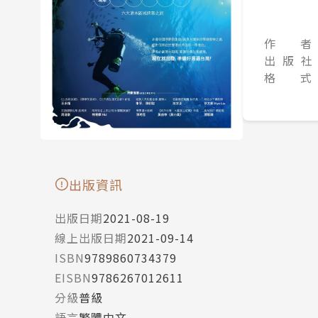
作 者
出 版 社
格 式
出版資訊
出版日期
2021-08-19
線上出版日期
2021-09-14
ISBN
9789860734379
EISBN
9786267012611
分級
普級
語言
繁體中文