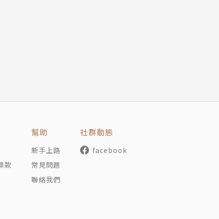
的技術》作者 王永福
莫）
幫助
社群動態
新手上路
facebook
條款
常見問題
聯絡我們