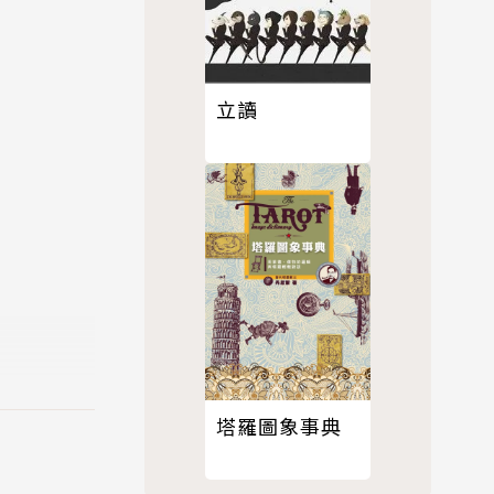
立讀
塔羅圖象事典