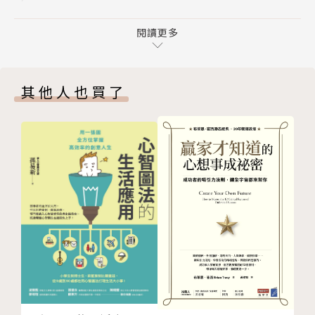
Part 3 戰略篇 三大籌碼 (TIP)影響談判形勢發展
【學理篇】介紹雙贏談判模式與增值談判模式，學習談
Chapter 6 不懂「形勢理」不會製造籌碼，請你準備
閱讀更多
判學的兩大主流模式。
棄子投降
【戰略篇】教你運用三大物理籌碼（TIP）：時間、資
Chapter 7 時間籌碼(TIME) —製造心理壓力的TTPD
訊、權勢籌碼贏得談判。
其他人也買了
時間工具
【戰術篇】教你運用槓桿原理有效操作三大心理籌碼
Chapter 8 資訊籌碼(INFORMATION) —談判一翻兩
(ICE) 影響談判的結果。
瞪眼的利器
【應用篇】指導新手與中級手如何準備談判，臨場反應
Chapter 9 權勢籌碼(POWER) 無所不在，不能說你沒
能力，輕鬆駕馭談判。
有籌碼
Part 4 戰術篇 三大心理籌碼(ICE)決定談判的結果
本書另一重點特色：運用國際案例、實戰案例、趣味案
Chapter 10 槓桿原理：給我一個支點我可以舉起地球
例等，除了啟發學習者的創意 思維，還能證明談判這
Chapter 11 給與取（GIVE & TAKE）：交易謀略與分
一門學問的魅力與價值。
配藝術
Part 5 應用篇
觀察社會上、商場上擅長談判者都是贏家，擅長談判者
Chapter 12 談判新手上路3＋6
往往都成為團隊領導者，組織高端管理者。談判不僅僅
是談判，通過談判鍛鍊可以提升邏輯力、表達力、溝通