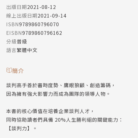
出版日期
2021-08-12
線上出版日期
2021-09-14
ISBN
9789860796070
EISBN
9789860796162
分級
普級
語言
繁體中文
簡介
談判高手善於審時度勢、鷹眼狼顧、創造籌碼，
因為擁有強大影響力而成為團隊的領導人物。
本書的核心價值在培養企業談判人才，
同時協助讀者們具備 20%人生勝利組的關鍵能力：
【談判力】。