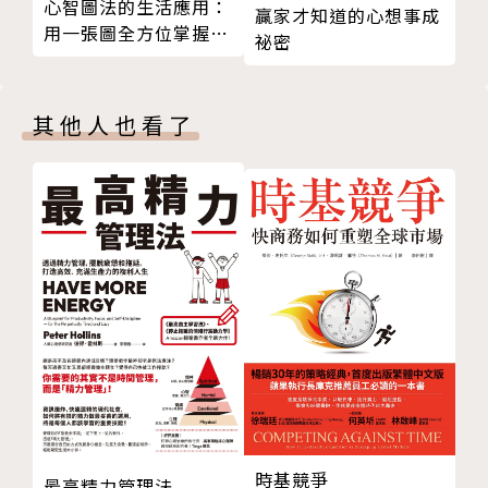
心智圖法的生活應用：
贏家才知道的心想事成
力、說服力、斡旋力、仲裁力、決策力、分配力。
用一張圖全方位掌握高
祕密
效率的創意人生
懂得談判、學會談判，運用談判，談判學就是人生的成
功學！
其他人也看了
作者簡介
王時成
成功大學外文系畢。基德福來企管顧問公司總經理，北
京大學影音出版社講座，曾任教於經濟部專業人才研究
中心、台灣工研院、中國生產力中心、新竹科學園區、
北京時代光華、中國移動、工商銀行金融培訓學校、招
銀大學、廣發商學院等，為海峽兩岸知名管理學與談判
學資深講師，曾任職於集團企業高層主管，外商在台代
理商總經理，擁有豐富談判實務經驗。首創談判學「形
時基競爭
勢理籌碼」、「TIP物理籌碼」、「ICE心理籌碼」，
最高精力管理法