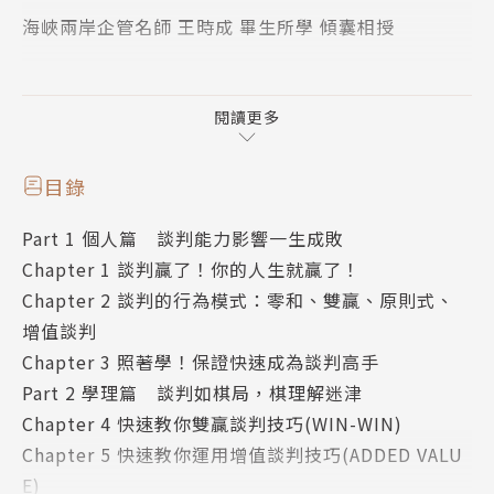
海峽兩岸企管名師 王時成 畢生所學 傾囊相授
政治、商務、職場、社會、家族、夫妻、親子、朋友、
採購、銷售、法律等糾紛不斷，本書蒐集許多談判名家
閱讀更多
案例，教你智慧地思考問題、運用靈活手腕化解衝突解
決問題。
目錄
Part 1 個人篇 談判能力影響一生成敗
書籍內容兼顧學理、實用性、完整性，具備易讀、易
Chapter 1 談判贏了！你的人生就贏了！
懂、易學、易用四大特色，適合自學，或是作為企業培
Chapter 2 談判的行為模式：零和、雙贏、原則式、
育談判人才的首選訓練教材。
增值談判
Chapter 3 照著學！保證快速成為談判高手
本書共分5篇12章，系統化完整的教導談判博奕觀念、
Part 2 學理篇 談判如棋局，棋理解迷津
心態、策略、技巧。
Chapter 4 快速教你雙贏談判技巧(WIN-WIN)
Chapter 5 快速教你運用增值談判技巧(ADDED VALU
【個人篇】重點在強化心理建設、培養卓越觀念、提高
E)
走上談判桌的信心。