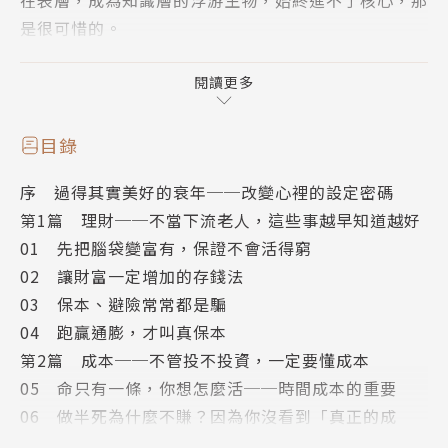
在表層，成為知識層的浮游生物，始終進不了核心，那
是很可惜的。
再說到理財。理財實在不難，最基礎的定義就是掌握你
閱讀更多
現有的錢財並且做分配，很多人把它想得很難，那是因
為他們一想到理財就認為一定要神乎其技的賺錢！這種
目錄
錯誤的觀念反而讓他們每一次投入金錢時都像在賭博，
序 過得其實美好的衰年──改變心裡的設定密碼
結果也就慘不忍睹！
第1篇 理財──不當下流老人，這些事越早知道越好
01 先把腦袋變富有，保證不會活得窮
不管你過去有多少理財的陰影，相信透過這本書，大家
02 讓財富一定增加的存錢法
好歹會有一點點正確概念。
03 保本、避險常常都是騙
對每個人而言，創新都很重要！改革自己是為了讓自己
04 跑贏通膨，才叫真保本
活得好!做一個自己越來越喜歡的人！
第2篇 成本──不管投不投資，一定要懂成本
05 命只有一條，你想怎麼活──時間成本的重要
◆本書介紹一些基本的商業概念，還有只需要用到小學
06 做半死為什麼不賺？因為你沒看到「真正的成
生數學的某些數據算法，讓大家更了解金錢心理學以及
本」