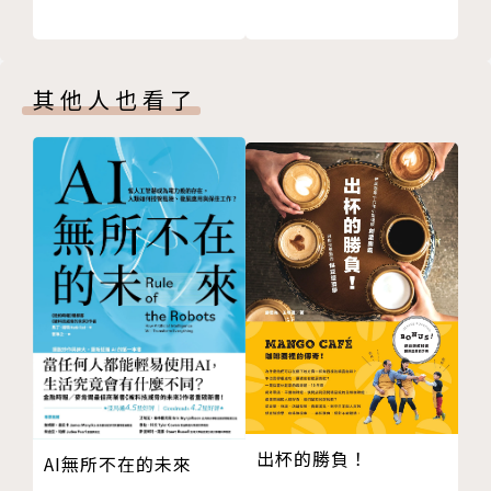
麼事都很認真，而且企圖達到專業，只要喜歡。對於理
第5篇 保險──懂得規劃，保險也有高CP買法
財和投資，從來不喜歡人云亦云，企圖建立理性看法，
19 買保險，最高限度該花多少保費？
以及決策模型。
20 買儲蓄險？不如買防癌險！
2020年年底才成立的吳淡如人生實用商學院( Podcas
其他人也看了
21 失能險，到底需不需要保？
t) ，半年在台灣已超過3500萬的下載量。
第6篇 創業──別以為豬在風口就會飛！創業前，先
了解基本原則
22 太多人的地方不要去，增加成功機會
23 追逐熱門行業為什麼老是一場空？
24 改變世界，要先改革自己
25 想成功，請懂第一性原理！
版權頁
出杯的勝負！
AI無所不在的未來