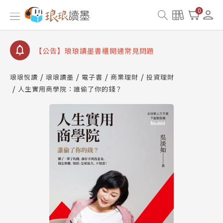
【公告】因 Readmoo 讀墨系統維護中，本站同步暫
0
停部分閱讀服務
【公告】琅琅讀墨數位閱讀資產合併與書櫃開通申請
【公告】琅琅讀墨書櫃開通常見問題
【公告】琅琅讀墨 3 分鐘完成書櫃開通與資產合併申
請圖文教學
琅琅悅讀
琅琅讀墨
電子書
商業理財
投資理財
【公告】琅琅書店服務升級重要說明及資產合併結果
人生實用商學院：誰偷了你的錢？
查詢
【公告】因 Readmoo 讀墨系統維護中，本站同步暫
停部分閱讀服務