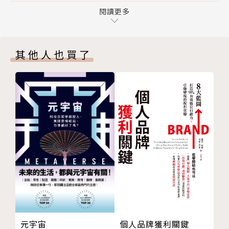
商業管理學！
07 不想越節儉越窮？請搞懂固定成本跟變動成本
閱讀更多
◆沒有人能夠肯定自己完全正確，但是如果建立了自己
08 敢嘗試，也敢半途而廢──沉沒成本教你理性選
的思考方式，至少不會完全盲從！不會被賣了還在幫人
擇！
數鈔票。
其他人也買了
第3篇 投資──投資概念及股、匯、美金
◆不管是捧什麼樣的飯碗，我們的碗裡要有飯！這世界
09 為什麼要長期投資？兩百年歷史告訴你的投資真
上唯一的聚寶盆就是學會「理財」＋「洞澈投資」＋
理
「看中長期效果這件事」！
10 把錢放在真正值得的投資上
11 心臟要有多強才能玩高風險投資
作者簡介
12 慢飆股，長期持有不怕套牢
13 買黃金，請不要超過總資產５％
吳淡如
14 跟著匯率環遊世界
第4篇 房產──買房前該懂的幾件事
臺大法律系學士、臺大中文研究所、臺大EMBA丶上海
15 什麼時候是買房時機？
中歐國際工商學院碩士、嶽麓書院歷史學博士就讀中。
16 買自住房看樣品屋，請保持理性
一個認為「活在這世界上，就要多學一點東西，才不會
17 想投資第二間房子？買雞買豬就是別買馬！
虧本」的人，興趣多樣化，人生一定要精彩，不管做什
個人品牌獲利關鍵
元宇宙
18 女人最需要有自己的房子