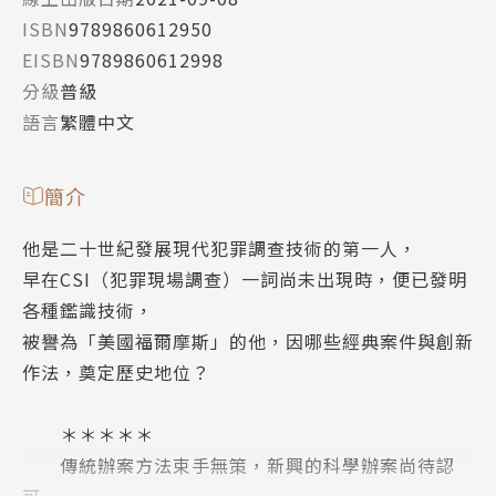
ISBN
9789860612950
EISBN
9789860612998
分級
普級
語言
繁體中文
簡介
他是二十世紀發展現代犯罪調查技術的第一人，
早在CSI（犯罪現場調查）一詞尚未出現時，便已發明
各種鑑識技術，
被譽為「美國福爾摩斯」的他，因哪些經典案件與創新
作法，奠定歷史地位？
＊＊＊＊＊
傳統辦案方法束手無策，新興的科學辦案尚待認