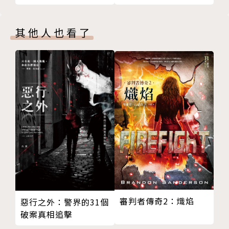
然而民眾對科學的理解並未與鑑識科學的發展同
步，為此海因里希不斷改進作證技巧，設法將複雜科學
說得淺顯易懂，以爭取探員、陪審員與法官的理解。雖
其他人也看了
然他在職涯中並非毫無過錯，但確實為犯罪調查帶來深
遠的正面影響。本書作者根據多年研究與數千件原始資
料，揭露這位司法科學先鋒的生平與經手的重要案例，
既呈現科學與技術的能力與侷限，引導讀者省思司法制
度與相關實務，亦訴說鑑識科學發展的重要歷史。
作者簡介
凱特．溫克勒．道森（Kate Winkler Dawson）
凱特．溫克勒．道森是經驗豐富的紀錄片製作人，
作品曾發表於《紐約時報》、WCBS新聞、ABC新聞電
審判者傳奇2：熾焰
惡行之外：警界的31個
破案真相追擊
台、公視新聞時刻（PBS NewsHour），以及夜線