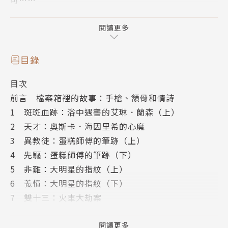
可……
許多如今我們習以為常的破案工具與方法，並非一
發明就廣獲大眾與司法界採信，遑論運用。是美國司法
閱讀更多
科學先鋒愛德華．奧斯卡．海因里希在幾起轟動全美的
大案中，將這些運用帶入眾人的視野。
目錄
目次
►血濺型態分析——在校園高級住宅區，一名女子
前言 檔案箱裡的故事：手槍、頷骨和情詩
死於自家浴室，牆上滿是血跡。關於嫌犯，「It's alw
1 斑斑血跡：浴中遇害的艾琳．蘭森（上）
ays the husband.」這句老話是否適用？
2 天才：奧斯卡．海因里希的心魔
►筆跡分析、鑑識地質學——德高望重的神父遭人
3 異教徒：蛋糕師傅的筆跡（上）
綁架，勒索信如何洩漏歹徒的職業？嫌犯房內帽子上黏
4 先驅：蛋糕師傅的筆跡（下）
的沙子，如何與案發現場產生連結？
5 非難：大明星的指紋（上）
►指紋學——飯店的狂歡酒宴中，一名美艷女星香
6 義憤：大明星的指紋（下）
消玉殞，喜劇泰斗捲入性侵害命疑雲，房門上交疊的一
7 雙十三：火車大劫案
男一女手印，說出了什麼祕密？
8 不良化學：瞞天過海的化學家
►人物側寫——窮困兄弟檔鋌而走險搶劫火車，探
9 支離破碎：貝西．費格森的耳朵
閱讀更多