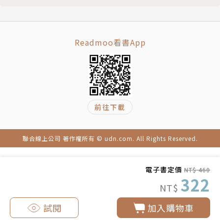
（Nightline）。她也於德州大學奧斯汀分校教授新聞
學，並投入非虛構寫作，著有《瀰漫死亡的空氣：一個
關於連續殺人犯、倫敦大霧和城市被扼殺的真實故
事》。
Readmoo看書App
譯者簡介
張瓊懿
前往下載
美國德州農工大學醫學生理學博士，喜歡藉閱讀來
開拓視野，更樂於與人分享所聞、所學，因而熱衷於翻
聯合線上公司 著作權所有 © udn.com. All Rights Reserved.
譯工作。譯作有《心流：高手都在研究的最優體驗心理
學》、《大腦韌性：高齡化時代最重要的健康資產》、
電子書定價
NT$ 460
《我發瘋的那段日子》、《強菌天敵：一個打敗致命超
322
NT$
級細菌的真實故事》、《品嘗的科學》（合譯）、《癌
症探祕》、《生命的關鍵決定：從醫生決定到病人決定
試閱
加入購物車