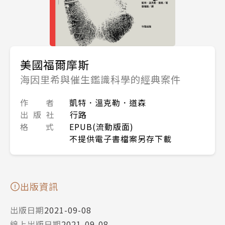
美國福爾摩斯
海因里希與催生鑑識科學的經典案件
作 者
凱特．溫克勒．道森
出 版 社
行路
格 式
EPUB(流動版面)
不提供電子書檔案另存下載
出版資訊
出版日期
2021-09-08
線上出版日期
2021-09-08