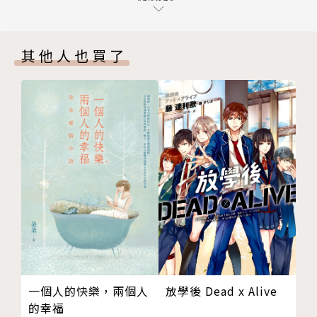
員雖搜得數件證物卻理不出頭緒，他如何僅憑一件沾有
10 扣下板機：馬汀．科威爾的槍
油漬的褲子，精準判斷嫌犯樣貌？
11 咒詛：浴中遇害的艾琳．蘭森（下）
►法醫昆蟲學、石英表面紋理方法——接獲蘆葦沼
其他人也買了
後記 結案
澤發現的一只人耳僅經過半天，他便理出死亡時間與死
致謝
者側寫，並從衣物推測出案發現場……
版權頁
►鑑識彈道學、比較顯微鏡——專家知道可以由子
彈上的痕跡比對出射出它的槍枝，但民眾可不了解原
理，要怎麼向他們解說與證明呢？
一九三三年，加州柏克萊。在一間堆滿燒杯、本生
燈和數千本書籍的實驗室裡，愛德華．奧斯卡．海因里
希正埋首鑽研證物。他是美國最早的鑑識科學家之一，
在搜尋線索、確立證據上具備不可思議的敏銳度，總能
神乎其技的演繹推理、尋找答案，在四十年的偵探生涯
中破了兩千多起案件，獲得「美國福爾摩斯」美譽。
放學後 Dead x Alive
一個人的快樂，兩個人
的幸福