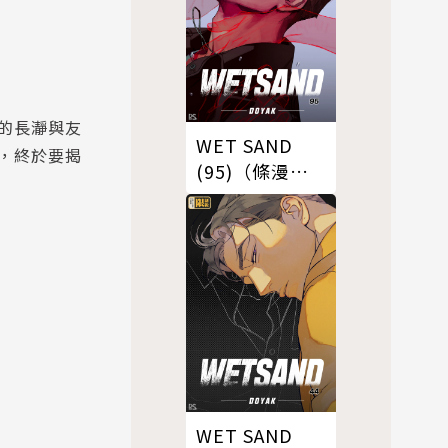
的長瀞與友
WET SAND
，終於要揭
(95)（條漫
版）
WET SAND