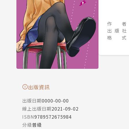
作 者
出 版 社
格 式
出版資訊
出版日期
0000-00-00
線上出版日期
2021-09-02
ISBN
9789572675984
分級
普級