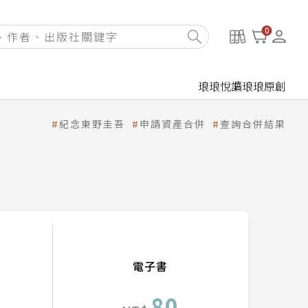
0
琅琅悅讀
琅琅原創
紀念東野圭吾
申請資產合併
查詢合併結果
電子書
80