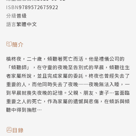
ISBN
9789572675922
分級
普級
語言
繁體中文
簡介
槙柊夜，二十歲，傾聽著死亡而活。他是禮儀公司的
「傾聽師」，在守靈的夜晚至告別式的早晨，傾聽往生
者家屬所說，並且完成家屬的委託。柊夜也曾經失去了
重要的人，而他同時失去了夜晚──夜晚無法入睡，一
到早晨就喪失夜晚的記憶。父親、朋友、妻子…當面臨
重要之人的死亡，作為家屬的遺憾與悲傷，在傾訴與傾
聽中得到撫慰…
目錄