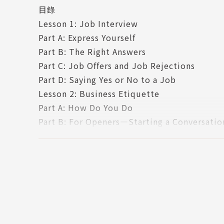
目錄
★ 職場必備實戰對話及範例，如商展申請、合約
Lesson 1: Job Interview
★ 搭配實景影片、商務書信範例，有效強化職場
Part A: Express Yourself
★ 針對課程內容設計擬真多益試題，提升商業英
Part B: The Right Answers
Part C: Job Offers and Job Rejections
上班族需要的全方位商務英語，一書搞定 ！
Part D: Saying Yes or No to a Job
本書主要是針對上班族或是想要準備TOEIC考
Lesson 2: Business Etiquette
容也非常適合一般欲精進職場英語能力之讀者使
Part A: How Do You Do
全，將有效幫助你解決職場中會遇到的各種英語
Part B: For Openers—Starting a Conversatio
Part C: Table Manners—Dos and Don'ts at th
10大學習主題，立即提升商務英語實戰力！
Lesson 3: Sales
本書共10大主題，包括商務禮儀、業務銷售、簡
Part A: Making Cold Calls—A Cool Customer
聽、說、讀、寫的練習，並依序分為六大學習步
Part B: Making Cold Calls—It's a Date!
Part C: Sales Skills I
六大學習步驟，讓你輕鬆掌握職場英語關鍵點！
Part D: Sales Skills II
步驟一 Checklist／Get Ready：
Part E: Writing a Call Report
開始本課前，先告訴讀者將會學到什麼，學習更