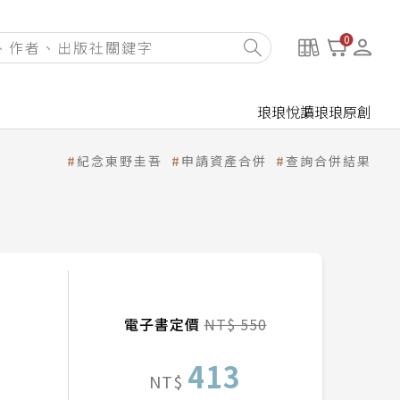
0
琅琅悅讀
琅琅原創
紀念東野圭吾
申請資產合併
查詢合併結果
電子書定價
NT$ 550
413
NT$