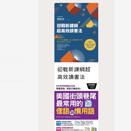
，實用性的內
境一應俱
迎戰新課綱超
高效讀書法
主題都包含了
趣。