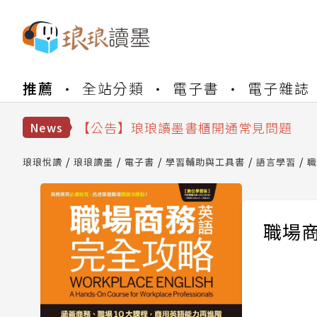
【公告】琅琅書店服務升級重要說明及
推薦
全站分類
電子書
電子雜誌
【公告】因 Readmoo 讀墨系統維護
【公告】琅琅讀墨數位閱讀資產合併與
【公告】琅琅讀墨書櫃開通常見問題
News
【公告】琅琅讀墨 3 分鐘完成書櫃開通
【公告】琅琅書店服務升級重要說明及
琅琅悅讀
琅琅讀墨
電子書
學習輔助與工具書
語言學習
職
【公告】因 Readmoo 讀墨系統維護
職場