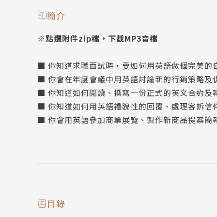
簡介
※點選附件zip檔，下載MP3音檔
■ 你知道求職面試時，要如何用英語做個完美的
■ 你會在年度會議中用英語討論新的行銷策略及
■ 你知道如何閱讀、撰寫一份正式的英文合約及
■ 你知道如何用英語禮貌性的回覆、處理客訴信
■ 你會用英語參加商業展覽、製作新商品提案簡
如果以上問題你都沒有很肯定的答案
那這本職場商務英語完全攻略會是你最好的商務英
涵蓋商務、職場10大課程，商用英語能力再進階
目錄
★ 從商務禮儀、業務銷售到客戶服務，囊括各類