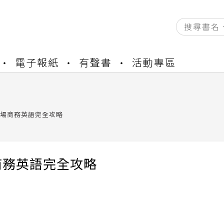
資產合併結果查詢
電子報紙
有聲書
活動專區
中，本站同步暫停部分閱讀服務
書櫃開通申請
與資產合併申請圖文教學
資產合併結果查詢
場商務英語完全攻略
中，本站同步暫停部分閱讀服務
商務英語完全攻略