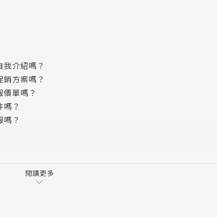
自我介紹嗎？
促銷方案嗎？
報價單嗎？
件嗎？
報嗎？
語進修書 ！
閱讀更多
！
實務商業英語主題。