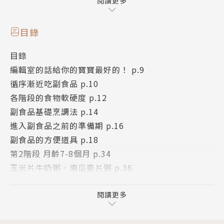
本書收錄100道豐富營養的寶寶副食品食譜，更貼心為
閱讀更多
新手爸媽們整理了所有關於副食品的重要資訊，解答所
有關於副食品的疑惑。全書以清晰有條理的方式，搭配
目錄
精彩的圖片解說，讓新手爸媽一看就懂，輕鬆獲取所需
目錄
要的資訊。
編輯室的話給你的寶寶最好的！ p.9
循序漸近吃副食品 p.10
精彩內容包括：四階段副食品進程，副食品基礎烹調
各階段的食物軟硬度 p.12
法，檢視88種常見副食品食材，副食品的方便道具，
副食品基礎烹調法 p.14
配合時間、地點和場合的副食品，寶寶身體不適時的副
進入副食品之前的準備期 p.16
食品，以及副食品POINT等等；寶寶副食品食譜則分
副食品的方便道具 p.18
為四個階段，每一階段均有20～30道最實用的副食品
第2階段 月齡7-8個月 p.34
食譜，並且清楚講解餵食重點，以及可能遇到的各種問
玉米片牛奶粥．南瓜麥片粥 p.36
題。只要一書在手，就能搞定所有關於寶寶副食品的大
香蕉牛奶稀飯．豆腐焗通心麵 p.37
小事，是新手爸媽們最實用的育兒飲食寶典。
義大利麵濃湯．蔬菜雞肉麵 p.38
閱讀更多
番茄拌鱈魚．鮪魚馬鈴薯泥 p.39
蔬菜豆腐．雞肉燴南瓜 p.40