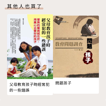
其他人也買了
雞肉馬鈴薯丸．雞肉青江菜 p.41
豆腐炒蛋．蛋炒魚勿仔魚四季豆 p.42
烤南瓜球．綠豌豆煮魚勿仔魚 p.43
茄汁茄子．馬鈴薯丸 p.44
魚肉燉蘿蔔泥．芡汁冬瓜 p.45
第二階段經驗分享：「讓寶寶不挑食」的好方法 p.46
外出時的寶寶副食品密技 p.86
寶寶身體不適時的副食品 p.90
檢視88種寶寶副食品食物 p.94
副食品TIPS p.99
問題孩子
父母教育孩子時經常犯
的一些錯誤