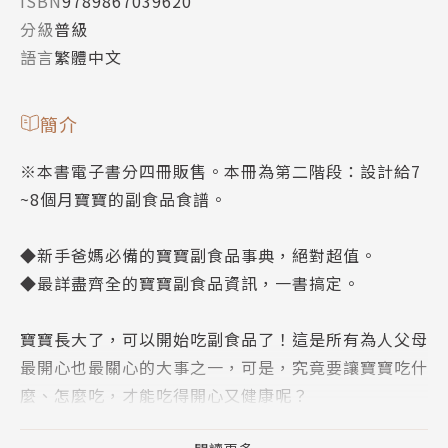
ISBN
9789867039620
分級
普級
語言
繁體中文
簡介
※本書電子書分四冊販售。本冊為第二階段：設計給7
~8個月寶寶的副食品食譜。
◆新手爸媽必備的寶寶副食品事典，絕對超值。
◆最詳盡齊全的寶寶副食品資訊，一書搞定。
寶寶長大了，可以開始吃副食品了！這是所有為人父母
最開心也最關心的大事之一，可是，究竟要讓寶寶吃什
麼、怎麼吃，才能吃得開心又健康呢？