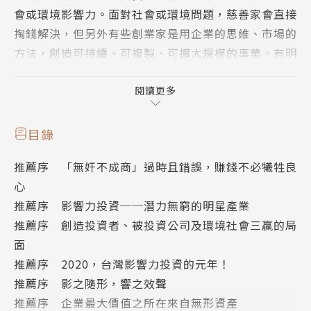
會或環境影響力。面對社會或環境問題，慈善家會直接
掏錢解決，但另外有些創業家是用企業的思維、市場的
方法，創造可持續、可複製、可擴大規模的事業。有明
確的商業模式，賺取企業利潤，又同時解決特定問題。
著眼於企業利潤及社會效益而投資這些創業家，就是本
閱讀更多
書所談的影響力投資。
目錄
影響力投資同時追求「利潤」及「價值（觀）」，是標
推薦序 「無奸不成商」過時且錯誤，賺錢不必犧牲良
準的「行善致富」，這個富，既是個人的小富，更是社
心
會的大富。
推薦序 影響力投資──潛力無窮的明星產業
推薦序 創造投資者、被投資公司及環境社會三贏的局
截至2020年，專注在影響力投資的基金已有近千個，
面
掌管超過7,000億美元的資金，投資在各種資產類別。
推薦序 2020，台灣影響力投資的元年！
世界知名的金融機構，如：高盛（Goldman Sach
推薦序 影之隨形，響之效聲
s）、KKR、貝萊德（BlackRock）、花旗集團（Citig
推薦序 企業最大價值之所在來自無形資產
roup）、瑞士銀行（UBS）等，也都積極投入影響力