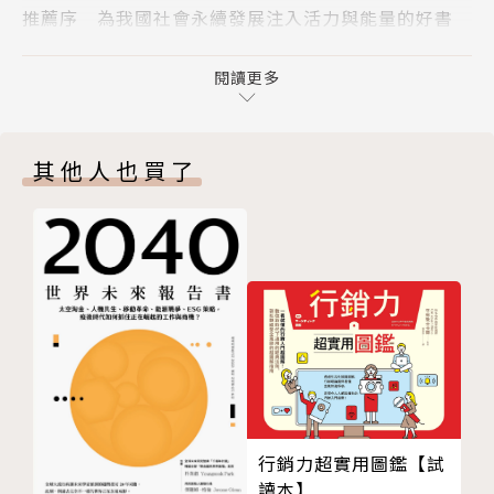
推薦序 為我國社會永續發展注入活力與能量的好書
投資的行列。知名電動車廠特斯拉（Tesla）就是影響
二版作者序
力投資的熱門對象之一。
初版序
閱讀更多
Part 1 案例篇──影響力無所不在
然而，影響力投資仍處於起步階段，7,000億美元的規
第1章 點亮太陽能燈──史丹佛MBA「義利兼得」的
模，在全球資本市場超過200兆美元之中，僅占0.3
其他人也買了
傑作
5%。影響力投資也不自詡為萬靈丹，無意取代慈善捐
第2章 婦女好，就是家庭好；教育好，社會好
款、政府撥款，以及其他希望改善社會、環境問題的各
第3章 社會影響力債券──公私合作，金融創新
類投資與資源，而是希望以多元的方法、多元的資源共
第4章 投資教育，可以改變一切
同合作。
第5章 除了「辦學」，還可以做什麼？
第6章 醜，又怎樣──醜食救地球
無論除貧、教育或全球暖化，都是嚴重且複雜的問題，
第7章 麥肯錫商業怪傑連續創辦的「影響力企業」
解決方案往往需要跨領域、跨文化、跨宗教、跨政府的
第8章 誰說不可以投資上市公司？股市中更有影響力
多方合作，因此，影響力投資有機會化解因政治或宗教
第9章 醫療健康──影響力投資的永恆話題
等因素而起的衝突或問題。
第10章 社會住宅並非只是政府的責任
行銷力超實用圖鑑【試
第11章 宗教──積極擴大行善的方式
美國大學生山姆・古德曼（Sam Goldman）在非洲肯
讀本】