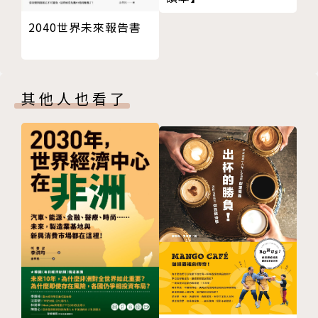
第12章 金融──推動善行的力量
亞，看到煤氣燒傷的學童，立意發展太陽能燈，取代煤
2040世界未來報告書
第13章 循環經濟──廢棄物重生的故事
油燈。古德曼創立的d.light是典型的影響力企業，其
Part 2 夥伴篇──協力打造共好的投資環境
太陽能燈目前已在七十國銷售，全年營收上億美元，幫
第14章 為了影響力，是否要犧牲投資報酬？
忙全球一億人換上乾淨能源，合計節省40億美元煤油
第15章 金融機構──影響力投資的全方位推動者
費用，增加收入，減少貧富懸殊，提升學生學習，並減
其他人也看了
第16章 「全球影響力投資聯盟」──基礎建設軍團
少了兩千兩百萬噸二氧化碳。
第17章 大學扮演的前瞻性角色
第18章 各國政府都在做什麼？
馬薩（Shaffi Mather）的媽媽昏倒，在印度鄉間，求
結論 義利雙收──要坐而言，更要起而行
救無門。事後夥同五個好友，自立自救，買了兩台簡易
致謝
救護車，開啟了「1298救護車」服務。送往私立醫
院，按資收費；送往公立醫院，基本上免費。至2019
年，發展成三千兩百多輛車，在數十個城市營運，約有
一萬名員工，接送兩千兩百萬人次，救人無數，甚至在
車上接生兩萬多名嬰兒。
美國，槍枝氾濫，每年四萬多人死於非命（包括自殺與