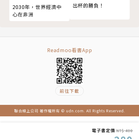
出杯的勝負！
青少年），前麥肯錫顧問彼得・桑姆（Peter Thum）
2030年，世界經濟中
心在非洲
與警局合作，取得沒收非法槍枝，與知名設計師合作，
熔消槍枝，浴火重生，鑄造時尚首飾，並運用所得，與
學校及低收入社區合作，提供教育，輔導，及安全措
施。從源頭開始，解決貧窮及暴力。
Readmoo看書App
本書提供許多國外各種創意創業的案例，說明創業家面
臨的種種社會及環境問題，他們的創意思維與精彩的創
業過程。書中也探討影響力投資產業裡的重要成員，例
如：資金提供者（機構投資者、慈善機構）、專業服務
前往下載
（投資管理者、影響力顧問）、協會、政府、大學的角
色。
聯合線上公司 著作權所有 © udn.com. All Rights Reserved.
本書作者吳道揆先生，與張大為先生、陳一強先生、陳
富煒先生等人，邀請了七十二位關心永續大業的專業人
電子書定價
NT$ 400
士，共同籌辦了「台灣影響力投資協會」，志在與國際