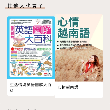
相輔相成的兩套工具。另外還會介紹英語中的發音現
其他人也買了
LESSON 8 子音[tʃ]、[dʒ]的發音
象，主要是強化口說能力，包括名詞複數、所有格，以
LESSON 9 子音[m]、[n]、[ŋ]的發音
及動詞現在式第三人稱單數及過去式的發音規則，還有
LESSON 10 子音[l]、[r]的發音
重音、語調，以及連音、弱音、消音、變音、閃音、喉
LESSON 11 子音[w]、[j]、[h]的發音
塞音等各種發音現象，最後再簡單介紹美式英語與英式
LESSON 12 易混淆的子音[s]、[θ]
英語發音的差異，透過這些單元設計，一網打盡各種發
LESSON 13 易混淆的子音[z]、[ð]
音的難題。
LESSON 14 易混淆的子音[ʒ]、[dʒ]
LESSON 15 母音[i]、[ɪ]的發音
KK音標的發音規則
LESSON 16 母音[e]、[ɛ]、[æ]的發音
主要是臺灣學習美語發音的標示符號，只要掌握其中2
LESSON 17 母音[ɚ]、[ɝ]、[ə]的發音
4個子音和17個母音的發音方式，加上瞭解音節和重音
LESSON 18 母音[ʌ]、[ɑ]的發音
概念，基本上就可以發出正確的音。
LESSON 19 母音[u]、[ʊ]的發音
生活情境英語圖解大百
心情越南語
LESSON 20 母音[o]、[ɔ]的發音
自然發音的規則
科
LESSON 21 母音[ɔɪ]、[aɪ]、[aʊ]的發音
自然發音法則是透過拼字及聲音規則唸出每個字的發
Exercises 綜合練習 1
音，學習者可以透過歸納拼字規則來瞭解該發什麼樣的
自然發音的規則