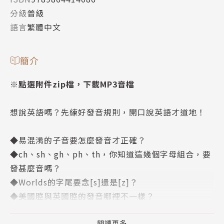
分級
普級
語言
繁體中文
簡介
※點選附件zip檔，下載MP3音檔
想說英語嗎？先練好發音規則，開口說英語才道地！
◆易混淆的子音要怎麼發音才正確？
◆ch、sh、gh、ph、th，你知道這幾個字母組合，要
發甚麼音嗎？
◆Worlds的字尾要念[s]還是[z]？
◆美國腔與英國腔的發音哪裡不一樣？
閱讀更多