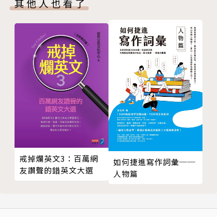
音。
其他人也看了
LESSON 22 字母c、g、x、y的發音
LESSON 23 字母l、r、s子音群的發音
字詞與句子的發音規則
LESSON 24 字母重複的發音
包含音節、語調、名詞複數、連音、弱化音及重音等各
LESSON 25 三字母子音群的發音
種發音現象的介紹。
LESSON 26 字母ar、er、ir、or、ur的發音
LESSON 27 字母air、eir、ear、age、dge、ge的發
提供MP3音檔，學習輕鬆帶著走！
音
本書除了介紹發音規則及現象外，還有提供大量的發音
LESSON 28 字母ch、sh、gh、ph、th的發音
與口說練習，搭配本書所附的的MP3音檔，即隨時聆
LESSON 29 字母Mc、qu、que的發音
聽，這些音檔都是由專業的外籍老師所錄製，可以聽到
LESSON 30 字母aw、ew、ow、wh和wr的發音
最道地的英語發音，來反覆練習「聽」和「說」，也可
LESSON 31 字母ant、ent、ture、sure的發音
以錄下自己的發音來與母音人士的發音進行比對，只要
戒掉爛英文3：百萬網
LESSON 32 字母ion、ian的發音
如何捷進寫作詞彙──
多加練習，假以時日你一定也可以說一口道地的美語。
友讚聲的錯英文大選
人物篇
LESSON 33 字母ouch、ough、augh的發音
Exercises 綜合練習 2
字詞與句子的發音規則
LESSON 34 單字音節與重音的發音規則