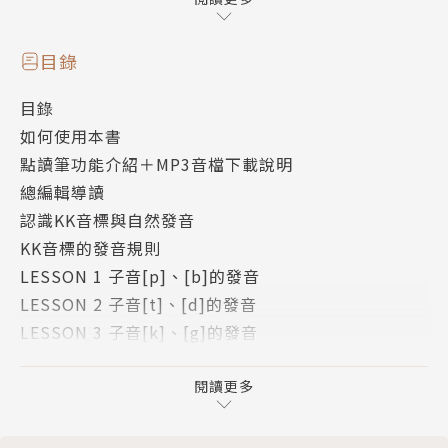
三步驟，讓你的英語就像老外一樣標準！
1. 先了解發音規則跟著唸一遍
2. 從例句中熟悉發音方式
目錄
3. 每個單元重新練起，多說多練增強信心。
目錄
如何使用本書
發音不正確，老外有聽沒有懂！
點讀筆功能介紹＋MP3音檔下載說明
英語發音在許多人的英語學習過程中是個永遠的痛，因
總編輯導讀
為似乎不管怎麼學，總是無法把英語說得既自然又漂
認識KK音標與自然發音
亮。其實甚至有很多人連自己的英語發音是否正確都無
KK音標的發音規則
法分辨，更別說要發得標準了，而且英語發音常常因為
LESSON 1 子音[p]、[b]的發音
一點點不同，意思就可能天差地遠！所以，如果發音不
LESSON 2 子音[t]、[d]的發音
講求正確，老外真的有可能聽不懂或會錯意的。
LESSON 3 子音[k]、[g]的發音
LESSON 4 子音[f]、[v]的發音
打掉重練，全方位搞定英語發音！
LESSON 5 子音[s]、[z]的發音
閱讀更多
本書主要是要為大多數人解決發音問題，包括KK音標
LESSON 6 子音[θ]、[ð]的發音
的發音方式、自然發音的方式，這兩種發音方式可視為
LESSON 7 子音[ʃ]、[ʒ]的發音