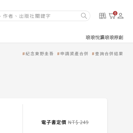
0
琅琅悅讀
琅琅原創
紀念東野圭吾
申請資產合併
查詢合併結果
電子書定價
NT$ 249