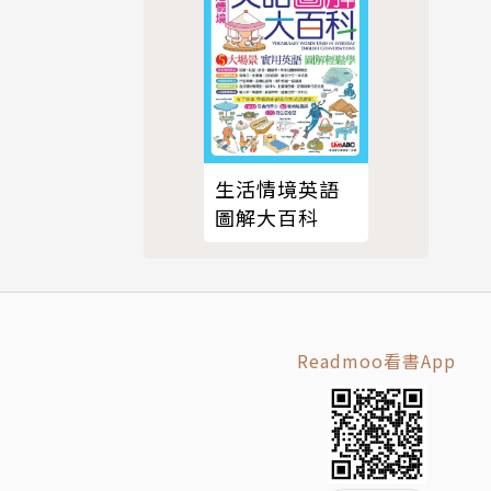
的毛小孩和
些每天在日
字面意義，
可以怎麼使
生活情境英語
圖解大百科
very do
Readmoo看書App
共同的主要單字
自然系片語