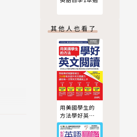
其他人也看了
？也許你是
，但卻不見
用美國學生的
能只是這些
方法學好英文
閱讀