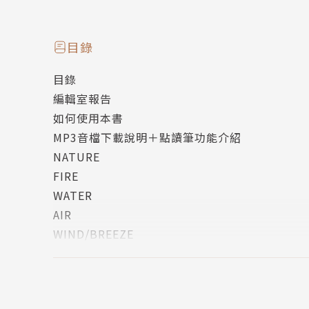
over the hill
head in the clouds
目錄
這些常見的英語單字看起來一點都不難
目錄
在組成片語後，若搞錯語意，英語能力會大大扣
編輯室報告
主編收集了大家都想學的常用英文片語
如何使用本書
都是老外常講，生活中到處用得上的實用片語
MP3音檔下載說明＋點讀筆功能介紹
讓你學會正確的語意，學到片語運用的正確方式
NATURE
FIRE
找到適合自己的方法學英文片語
WATER
片語用對時機，為你的英文實力加分
AIR
在介紹本書之前，可以請你回想一下，距離你上
WIND/BREEZE
像看字典一樣依照字母順序A~Z努力地背下去，
STONE/ROCK
得適合每一位學習者。如果你發現越學越累越吃
RAIN&RAINBOW
方法不適合你。
STORM&BOLT&THUNDER