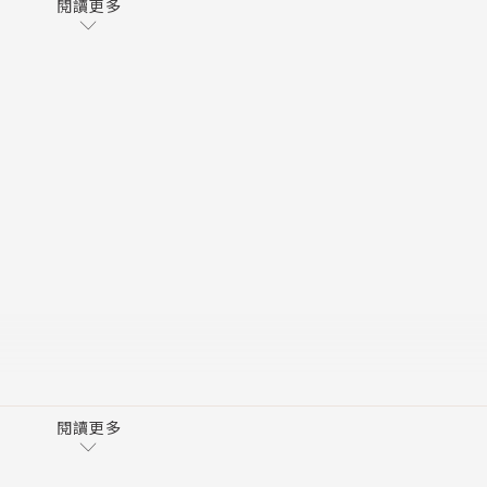
閱讀更多
分
一次學片語是多久以前的事？又是用哪一種方式來學片語的呢
又或者你是根據不同的主題詞性分類來學習。這些方法都很好
力，幾乎就要有放棄的念頭了，這不一定是自己不認真，有可
閱讀更多