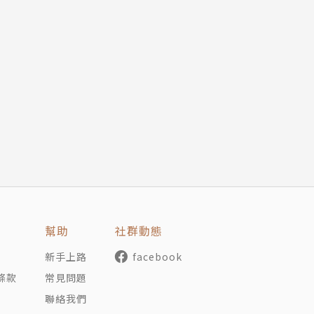
。生活中必要不可缺少的陽光空氣水、微風細雨和火源；家裡
物；療癒人心的花草樹木、植物的根莖枝葉果……。我們將這
分成「自然」、「動物」、「植物」3個主題。先解釋片語的
的簡短對話，讀者很快就能明白這些片語在一般生活裡對話時
很好用的片語或是口語在裡面喔！
你在學go to the dogs（每況愈下）時，同時也能學到e
幫助
社群動態
ping dogs lie（別自找麻煩）等跟dog相關的片語。這些片語有
新手上路
facebook
意思也可能是有某些程度上的類似或延伸。最重要的是，這些
條款
常見問題
ere，只要持續翻讀下去，都讓人驚喜連連。
聯絡我們