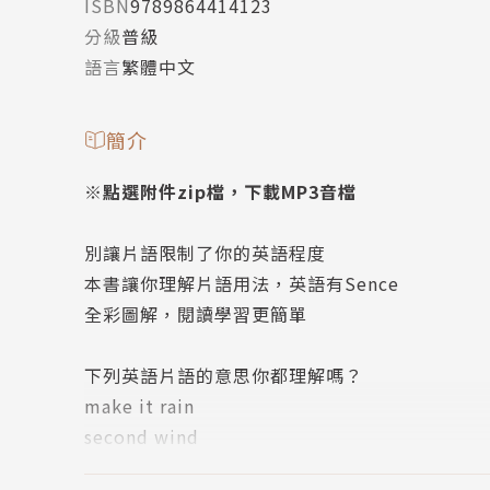
ISBN
9789864414123
分級
普級
語言
繁體中文
簡介
※點選附件zip檔，下載MP3音檔
別讓片語限制了你的英語程度
本書讓你理解片語用法，英語有Sence
全彩圖解，閱讀學習更簡單
下列英語片語的意思你都理解嗎？
make it rain
second wind
clear the air