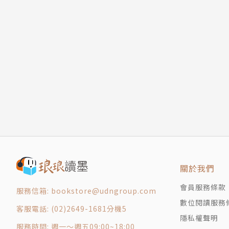
SUN&MOON&STAR
主題歸納＋整組記憶
NATURE&WEATHER
讓讀者在使用情境中自然而然的學會片語
SNOW&ICE
想要學的沒有壓力，我們就從最輕鬆的地方開始
MOUNTAIN&HILL
喵星人、天上飛的、地上走的、水裡游的大小動
EARTH
常裡會看到摸到接觸到的自然系單字收集起來，
ON LAND
再帶出引申用法以及使用規則和時機。搭配實用
AT SEA
用。偷偷告訴你，這些對話裡有的還藏了其他也
IN THE SKY
ANIMAL
先提供使用方式說明
HORSE
再加上例句實際運用解析
DOG
這樣學片語有效多了
DUCK
以dog為例，我們列出了一些含有dog這個字的片語，當
關於我們
CHICKEN
g has its day（風水輪流轉）和let slee
COW/BULL&GOAT/SHEEP
會員服務條款
連結，除了讓讀者能看一學多，它們所傳達出的
服務信箱: bookstore@udngroup.com
MONKEY
數位閱讀服務
一點也不難，anyone, anytime, anywh
客服電話: (02)2649-1681分機5
CAT/KITTEN
隱私權聲明
服務時間: 週一～週五09:00~18:00