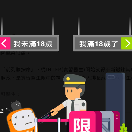
誌數位版！
細菌感染很痛。
前列腺按摩」，從INTER(實習醫生)開始就得不斷鍛鍊其
列腺液，是實習醫生眼中的神，更是病患大排長龍非要何醫生
尿科醫生；
閱讀更多