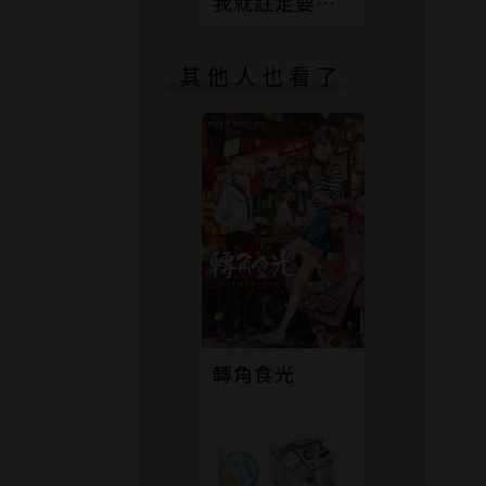
我就註定要單
身了啊(04)
其他人也看了
轉角食光