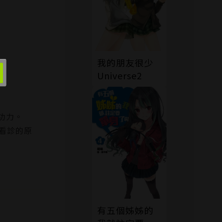
我的朋友很少
Universe2
功力。
看診的原
有五個姊姊的