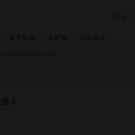
資產合併結果查詢
電子報紙
有聲書
活動專區
書櫃開通申請
與資產合併申請圖文教學
資產合併結果查詢
書櫃開通申請
呀搭１