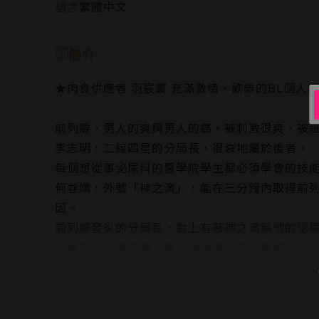
語言
繁體中文
簡介
★肉食供應者 羽宸寰 充滿激情、歡樂的BL個人
前列腺，男人的爽與男人的痛，被刺激很爽，被
李志明，二線四星的分局長，很衰地屬於後者。
每個想從事泌尿科的醫學院學生都必須學會的技能「
何春嬌，外號「神之滴」，能在三分鐘內取得前
因。
前列腺發炎的分局長，對上有著神之滴稱號的泌
一絲不苟的李志明，對上邋遢隨性的何春嬌。
究竟是志明搞上了春嬌？
還是春嬌搞上了志明？
讓我們繼續看下去。