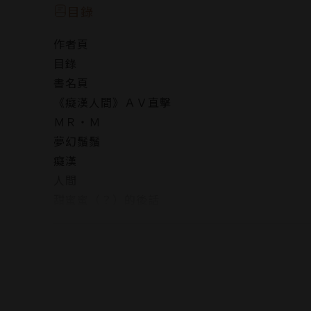
目錄
作者頁
目錄
書名頁
《癡漢人間》ＡＶ直擊
ＭＲ‧Ｍ
夢幻鬚鬚
癡漢
人間
甜蜜蜜（？）的後話
《今晚，你想要哪一種肉棒？》
《志明與春嬌》
後記
版權頁
封底