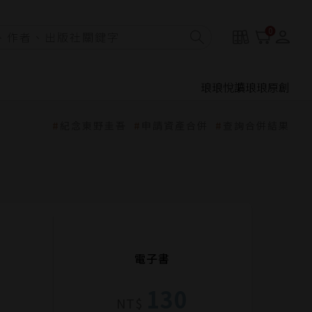
0
琅琅悅讀
琅琅原創
紀念東野圭吾
申請資產合併
查詢合併結果
電子書
130
NT$