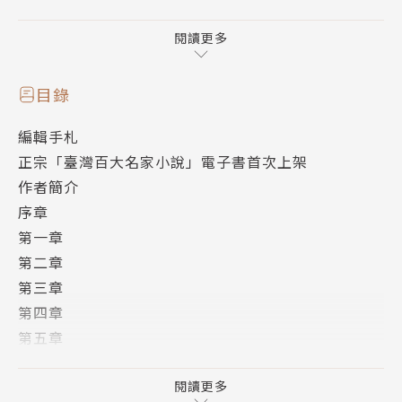
查起當年陷害他的同僚與背叛者的後代。在世仇的家族
墓園中，他遇見了一名病弱的美麗少女──艾詩特，並
閱讀更多
得知她正是世仇之後。
目錄
路西恩被仇恨所驅，立誓要毀掉背叛者最後的血
編輯手札
脈，但命運總有著出乎意料的安排。
正宗「臺灣百大名家小說」電子書首次上架
作者簡介
艾詩特能否逃過死亡的陰影？還是，隨著路西恩
序章
伸出的手，光明與黑喑竟也能和諧地共舞一曲──暗夜
第一章
的華爾滋。
第二章
第三章
第四章
第五章
第六章
第七章
閱讀更多