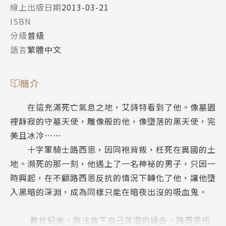
線上出版日期
2013-03-21
ISBN
分級
普級
語言
繁體中文
簡介
在這充滿死亡氣息之地，艾詩特看到了他。像墓園
裡靜寂的守墓天使，雕像般的他，像墮落的黑天使，完
美且冰冷……
十字軍騎士路西恩，因同袍背叛，枉死在異國的土
地。瀕死的那一刻，他遇上了一名神祕的男子，只因一
時興起，在不顧路西恩反抗的情況下轉化了他，讓他墮
入黑暗的深淵，成為同樣只能在暗夜出沒的吸血鬼。
數世紀後，無法放下自己苦澀的過去，路西恩追