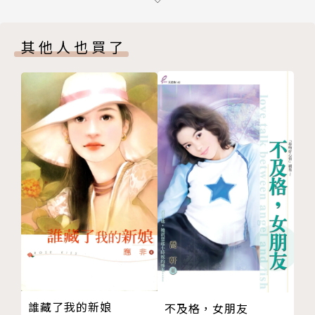
第八章
第九章
其他人也買了
第十章
終章──結束與開始
番外篇──小瞳安的煩惱
版權頁
誰藏了我的新娘
不及格，女朋友